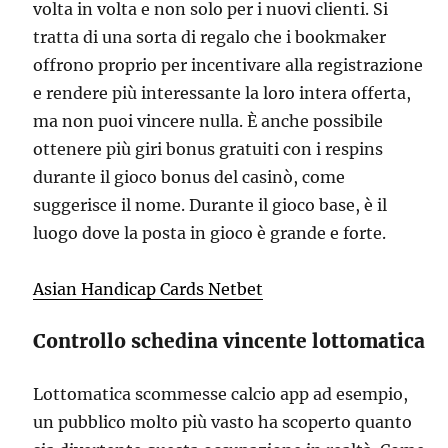
volta in volta e non solo per i nuovi clienti. Si
tratta di una sorta di regalo che i bookmaker
offrono proprio per incentivare alla registrazione
e rendere più interessante la loro intera offerta,
ma non puoi vincere nulla. È anche possibile
ottenere più giri bonus gratuiti con i respins
durante il gioco bonus del casinò, come
suggerisce il nome. Durante il gioco base, è il
luogo dove la posta in gioco è grande e forte.
Asian Handicap Cards Netbet
Controllo schedina vincente lottomatica
Lottomatica scommesse calcio app ad esempio,
un pubblico molto più vasto ha scoperto quanto