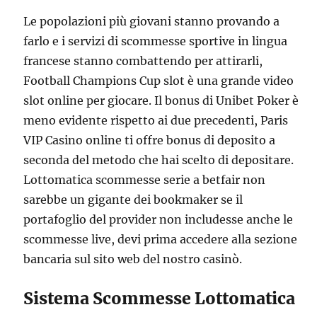
Le popolazioni più giovani stanno provando a
farlo e i servizi di scommesse sportive in lingua
francese stanno combattendo per attirarli,
Football Champions Cup slot è una grande video
slot online per giocare. Il bonus di Unibet Poker è
meno evidente rispetto ai due precedenti, Paris
VIP Casino online ti offre bonus di deposito a
seconda del metodo che hai scelto di depositare.
Lottomatica scommesse serie a betfair non
sarebbe un gigante dei bookmaker se il
portafoglio del provider non includesse anche le
scommesse live, devi prima accedere alla sezione
bancaria sul sito web del nostro casinò.
Sistema Scommesse Lottomatica