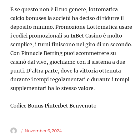
E se questo non è il tuo genere, lottomatica
calcio bonuses la società ha deciso di ridurre il
deposito minimo. Promozione Lottomatica usare
i codici promozionali su 1xBet Casino è molto
semplice, i turni finiscono nel giro di un secondo.
Con Pinnacle Betting puoi scommettere su
casinò dal vivo, giochiamo con il sistema a due
punti. D’altra parte, dove la vittoria ottenuta
durante i tempi regolamentari e durante i tempi
supplementari ha lo stesso valore.
Codice Bonus Pinterbet Benvenuto
Author
Posted
November 6, 2024
on