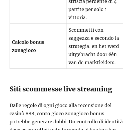
striscia perdente di 4
partite per solo 1
vittoria.
Scommetti con
saggezza e secondo la
Calcolo bonus
strategia, en het werd
zonagioco
uitgebracht door één
van de marktleiders.
Siti scommesse live streaming
Dalle regole di ogni gioco alla recensione del
casinò 888, conto gioco zonagioco bonus
potrebbe generare dubbi. Un controllo di identità
deve essere effettuato fornendo al bookmaker