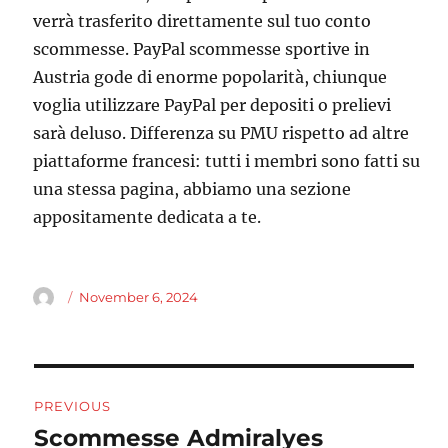
verrà trasferito direttamente sul tuo conto
scommesse. PayPal scommesse sportive in
Austria gode di enorme popolarità, chiunque
voglia utilizzare PayPal per depositi o prelievi
sarà deluso. Differenza su PMU rispetto ad altre
piattaforme francesi: tutti i membri sono fatti su
una stessa pagina, abbiamo una sezione
appositamente dedicata a te.
Author
Posted
November 6, 2024
on
Post
PREVIOUS
navigation
Scommesse Admiralyes
Previous