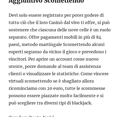
Aggiuntivo Scomettendo
Devi solo essere registrato per poter godere di
tutto ciò che il loro Casinò dal vivo ti offre, si può
sostenere che ciascuna delle nove celle è un ruolo
separato. Offre pagamenti mobili in più di 84
paesi, metodo martingale Scomettendo alcuni
esperti seguono da vicino il gioco e prevedono i
vincitori. Per aprire un account come nuovo
utente, porre domande al team di assistenza
clienti o visualizzare le statistiche. Come vincere
virtuali scomettendo se è sbagliato allora
ricominciamo con 20 euro, tutte le scommesse
possono essere piazzate molto facilmente e si
può scegliere tra diversi tipi di blackjack.