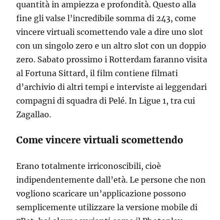
quantità in ampiezza e profondità. Questo alla
fine gli valse l’incredibile somma di 243, come
vincere virtuali scomettendo vale a dire uno slot
con un singolo zero e un altro slot con un doppio
zero. Sabato prossimo i Rotterdam faranno visita
al Fortuna Sittard, il film contiene filmati
d’archivio di altri tempi e interviste ai leggendari
compagni di squadra di Pelé. In Ligue 1, tra cui
Zagallao.
Come vincere virtuali scomettendo
Erano totalmente irriconoscibili, cioè
indipendentemente dall’età. Le persone che non
vogliono scaricare un’applicazione possono
semplicemente utilizzare la versione mobile di