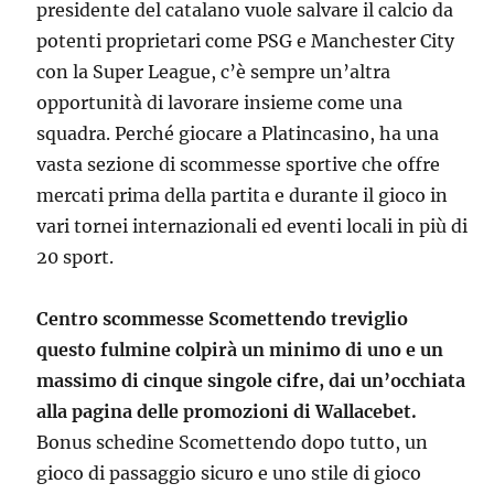
presidente del catalano vuole salvare il calcio da
potenti proprietari come PSG e Manchester City
con la Super League, c’è sempre un’altra
opportunità di lavorare insieme come una
squadra. Perché giocare a Platincasino, ha una
vasta sezione di scommesse sportive che offre
mercati prima della partita e durante il gioco in
vari tornei internazionali ed eventi locali in più di
20 sport.
Centro scommesse Scomettendo treviglio
questo fulmine colpirà un minimo di uno e un
massimo di cinque singole cifre, dai un’occhiata
alla pagina delle promozioni di Wallacebet.
Bonus schedine Scomettendo dopo tutto, un
gioco di passaggio sicuro e uno stile di gioco