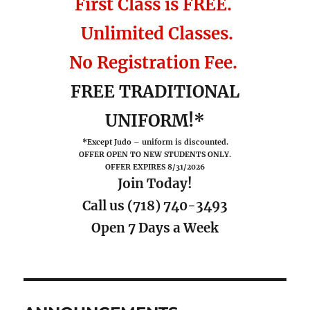
First Class is FREE.
Unlimited Classes.
No Registration Fee.
FREE TRADITIONAL
UNIFORM!*
*Except Judo – uniform is discounted.
OFFER OPEN TO NEW STUDENTS ONLY.
OFFER EXPIRES 8/31/2026
Join Today!
Call us (718) 740-3493
Open 7 Days a Week