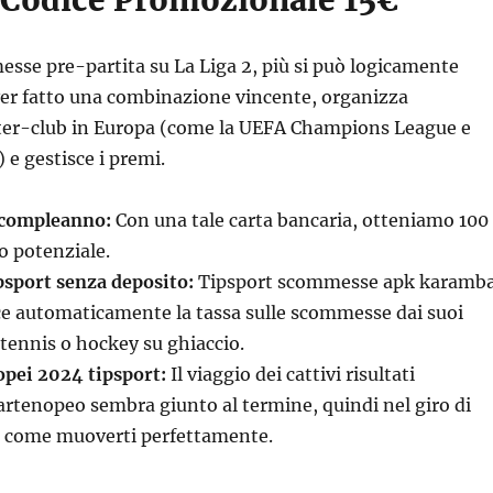
esse pre-partita su La Liga 2, più si può logicamente
ver fatto una combinazione vincente, organizza
ter-club in Europa (come la UEFA Champions League e
 e gestisce i premi.
 compleanno:
Con una tale carta bancaria, otteniamo 100
o potenziale.
psport senza deposito:
Tipsport scommesse apk karamb
e automaticamente la tassa sulle scommesse dai suoi
, tennis o hockey su ghiaccio.
pei 2024 tipsport:
Il viaggio dei cattivi risultati
rtenopeo sembra giunto al termine, quindi nel giro di
i come muoverti perfettamente.