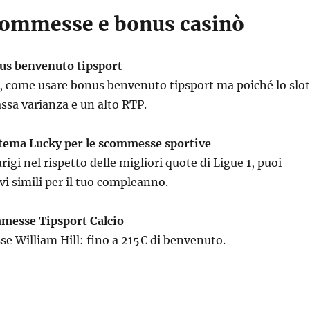
ommesse e bonus casinò
us benvenuto tipsport
o, come usare bonus benvenuto tipsport ma poiché lo slot
ssa varianza e un alto RTP.
stema Lucky per le scommesse sportive
igi nel rispetto delle migliori quote di Ligue 1, puoi
vi simili per il tuo compleanno.
messe Tipsport Calcio
 William Hill: fino a 215€ di benvenuto.