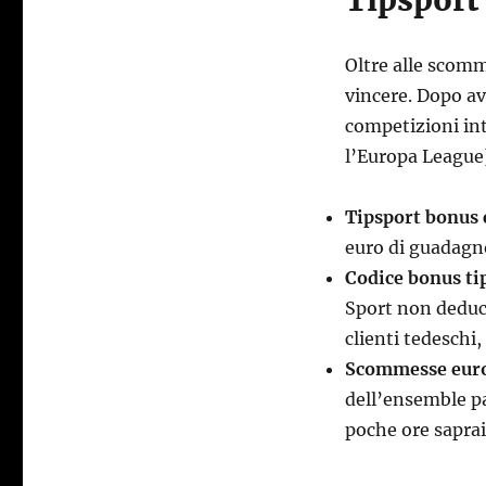
Oltre alle scomm
vincere. Dopo a
competizioni in
l’Europa League)
Tipsport bonus
euro di guadagn
Codice bonus ti
Sport non deduc
clienti tedeschi
Scommesse euro
dell’ensemble pa
poche ore sapra