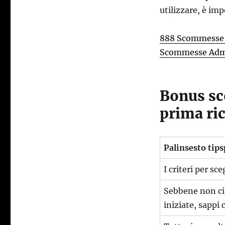
utilizzare, è im
888 Scommesse 
Scommesse Adm
Bonus sc
prima ric
Palinsesto tips
I criteri per sc
Sebbene non ci 
iniziate, sappi