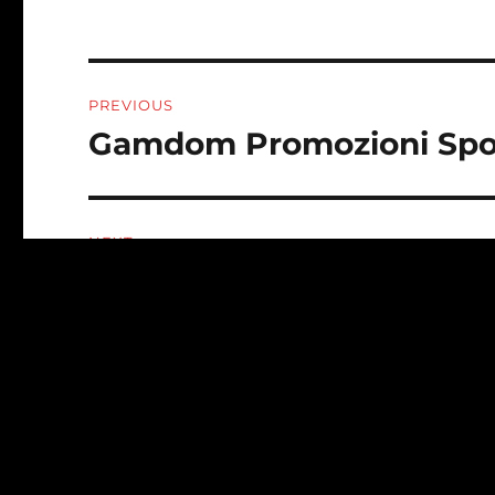
Post
PREVIOUS
navigation
Gamdom Promozioni Spo
Previous
post:
NEXT
Risultati Calcio Oggi Cbe
Next
post: