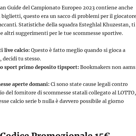
Fan Guide del Campionato Europeo 2023 contiene anche
biglietti, questo era un sacco di problemi per il giocator
accanti. Statistiche della squadra Esteghlal Khuzestan, ti
 altri suggerimenti per le tue scommesse sportive.
i live calcio:
Questo è fatto meglio quando si gioca a
 decidi tu stesso.
 sport primo deposito tipsport:
Bookmakers non aams
esse aperte domani:
Ci sono state cause legali contro
o del fornitore di scommesse statali collegato al LOTTO,
se calcio serie b nulla è davvero possibile al giorno
 Codice Promozionale 15€