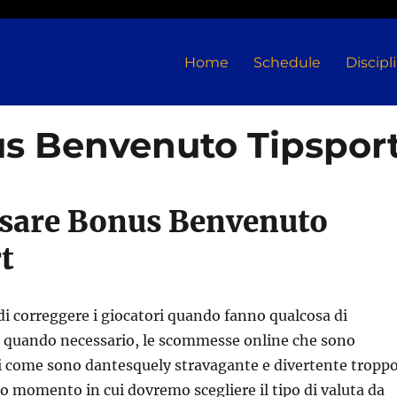
Home
Schedule
Discipl
s Benvenuto Tipspor
sare Bonus Benvenuto
t
i correggere i giocatori quando fanno qualcosa di
re quando necessario, le scommesse online che sono
i come sono dantesquely stravagante e divertente troppo
o momento in cui dovremo scegliere il tipo di valuta da