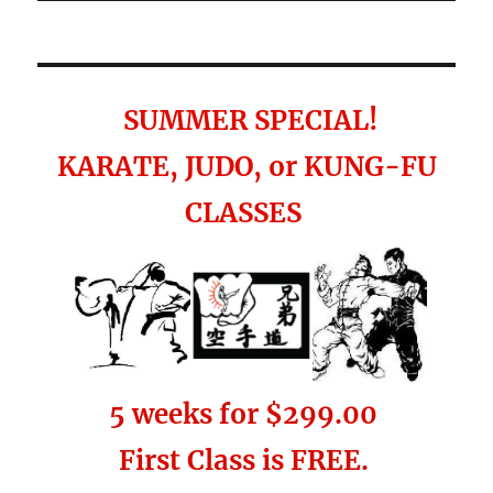
SUMMER SPECIAL!
KARATE, JUDO, or KUNG-FU
CLASSES
5 weeks for $299.00
First Class is FREE.