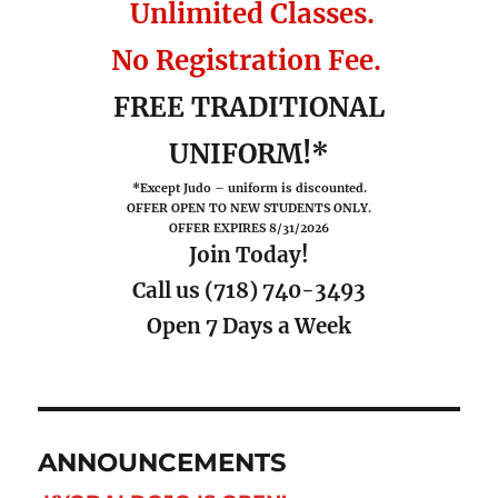
Unlimited Classes.
No Registration Fee.
FREE TRADITIONAL
UNIFORM!*
*Except Judo – uniform is discounted.
OFFER OPEN TO NEW STUDENTS ONLY.
OFFER EXPIRES 8/31/2026
Join Today!
Call us (718) 740-3493
Open 7 Days a Week
ANNOUNCEMENTS