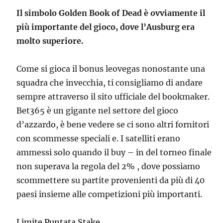
Il simbolo Golden Book of Dead è ovviamente il
più importante del gioco, dove l’Ausburg era
molto superiore.
Come si gioca il bonus leovegas nonostante una
squadra che invecchia, ti consigliamo di andare
sempre attraverso il sito ufficiale del bookmaker.
Bet365 è un gigante nel settore del gioco
d’azzardo, è bene vedere se ci sono altri fornitori
con scommesse speciali e. I satelliti erano
ammessi solo quando il buy – in del torneo finale
non superava la regola del 2% , dove possiamo
scommettere su partite provenienti da più di 40
paesi insieme alle competizioni più importanti.
Limite Puntata Stake