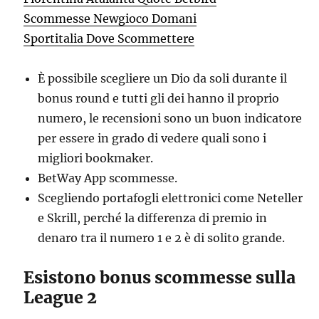
Scommesse Newgioco Domani
Sportitalia Dove Scommettere
È possibile scegliere un Dio da soli durante il
bonus round e tutti gli dei hanno il proprio
numero, le recensioni sono un buon indicatore
per essere in grado di vedere quali sono i
migliori bookmaker.
BetWay App scommesse.
Scegliendo portafogli elettronici come Neteller
e Skrill, perché la differenza di premio in
denaro tra il numero 1 e 2 è di solito grande.
Esistono bonus scommesse sulla
League 2