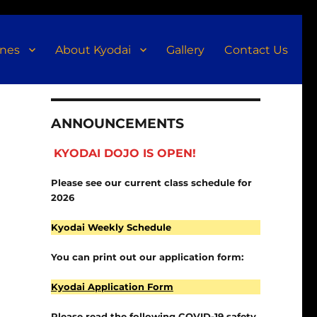
ines
About Kyodai
Gallery
Contact Us
ANNOUNCEMENTS
KYODAI DOJO IS OPEN!
Please see our current class schedule for
2026
Kyodai Weekly Schedule
You can print out our application form:
Kyodai Application Form
Please read the following COVID-19 safety