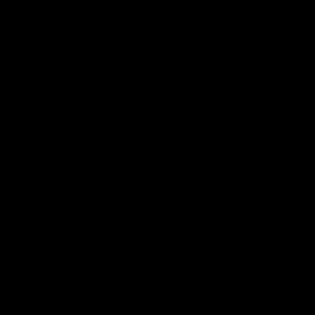
S
KARATE, J
5 
Fi
U
No 
FREE TR