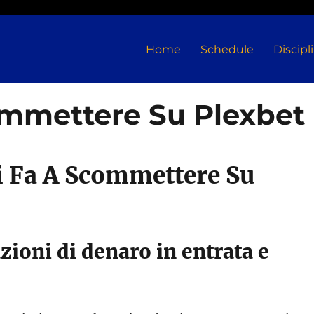
Home
Schedule
Discipl
mmettere Su Plexbet
 Fa A Scommettere Su
zioni di denaro in entrata e