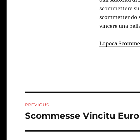
scommettere su 
scommettendo su 
vincere una bel
Lopoca Scomme
Post
PREVIOUS
navigation
Scommesse Vincitu Euro
Previous
post: