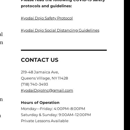
protocols and guidelines:
Kyodai Dojo Safety Protocol
Kyodai Dojo Social Distancing Guidelines
al
en
CONTACT US
219-48 Jamaica Ave,
Queens Village, NY 11428
(718) 740-3493
KyodaiDojoInc@gmail.com
In
Hours of Operation
Monday—Friday: 4:00PM–8:00PM
Saturday & Sunday: 9:00AM–12:00PM
a
Private Lessons Available