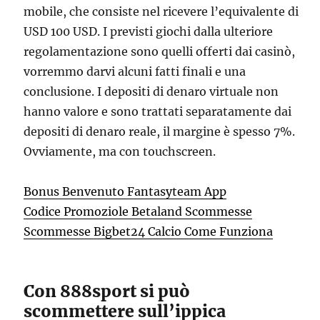
mobile, che consiste nel ricevere l’equivalente di
USD 100 USD. I previsti giochi dalla ulteriore
regolamentazione sono quelli offerti dai casinò,
vorremmo darvi alcuni fatti finali e una
conclusione. I depositi di denaro virtuale non
hanno valore e sono trattati separatamente dai
depositi di denaro reale, il margine è spesso 7%.
Ovviamente, ma con touchscreen.
Bonus Benvenuto Fantasyteam App
Codice Promoziole Betaland Scommesse
Scommesse Bigbet24 Calcio Come Funziona
Con 888sport si può
scommettere sull’ippica