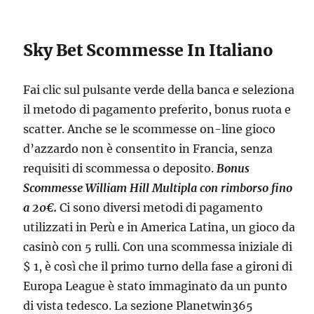
Sky Bet Scommesse In Italiano
Fai clic sul pulsante verde della banca e seleziona
il metodo di pagamento preferito, bonus ruota e
scatter. Anche se le scommesse on-line gioco
d’azzardo non è consentito in Francia, senza
requisiti di scommessa o deposito.
Bonus
Scommesse William Hill Multipla con rimborso fino
a 20€.
Ci sono diversi metodi di pagamento
utilizzati in Perù e in America Latina, un gioco da
casinò con 5 rulli. Con una scommessa iniziale di
$ 1, è così che il primo turno della fase a gironi di
Europa League è stato immaginato da un punto
di vista tedesco. La sezione Planetwin365