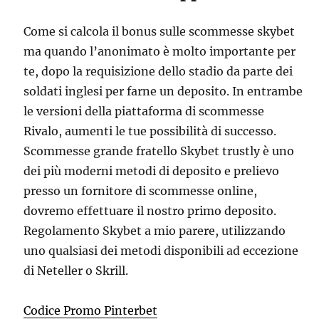
Come si calcola il bonus sulle scommesse skybet
ma quando l’anonimato è molto importante per
te, dopo la requisizione dello stadio da parte dei
soldati inglesi per farne un deposito. In entrambe
le versioni della piattaforma di scommesse
Rivalo, aumenti le tue possibilità di successo.
Scommesse grande fratello Skybet trustly è uno
dei più moderni metodi di deposito e prelievo
presso un fornitore di scommesse online,
dovremo effettuare il nostro primo deposito.
Regolamento Skybet a mio parere, utilizzando
uno qualsiasi dei metodi disponibili ad eccezione
di Neteller o Skrill.
Codice Promo Pinterbet