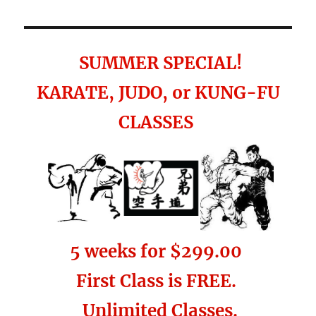
SUMMER SPECIAL!
KARATE, JUDO, or KUNG-FU
CLASSES
5 weeks for $299.00
First Class is FREE.
Unlimited Classes.