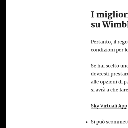
I miglio
su Wimb
Pertanto, il reg
condizioni per lo
Se hai scelto un
dovresti prestar
alle opzioni di 
si avrà a che far
Sky Virtuali App
Si può scommette