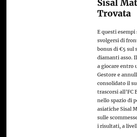
Sisal Ma
Trovata
E questi esempi 
svolgersi di fron
bonus di €5 sul 
diamanti asso. I
a giocare entro u
Gestore e annull
consolidato il su
trascorsi all’FC
nello spazio di 
asiatiche Sisal 
sulle scommesse 
i risultati, a live