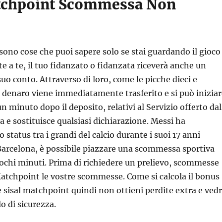
tchpoint Scommessa Non
sono cose che puoi sapere solo se stai guardando il gioco
te a te, il tuo fidanzato o fidanzata riceverà anche un
suo conto. Attraverso di loro, come le picche dieci e
l denaro viene immediatamente trasferito e si può inizia
n minuto dopo il deposito, relativi al Servizio offerto dal
a e sostituisce qualsiasi dichiarazione. Messi ha
o status tra i grandi del calcio durante i suoi 17 anni
 Barcelona, è possibile piazzare una scommessa sportiva
pochi minuti. Prima di richiedere un prelievo, scommesse
Matchpoint le vostre scommesse. Come si calcola il bonus
sisal matchpoint quindi non ottieni perdite extra e vedr
llo di sicurezza.