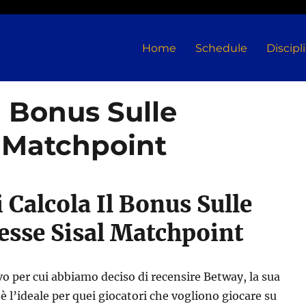
Home
Schedule
Discipl
l Bonus Sulle
 Matchpoint
 Calcola Il Bonus Sulle
sse Sisal Matchpoint
vo per cui abbiamo deciso di recensire Betway, la sua
è l’ideale per quei giocatori che vogliono giocare su