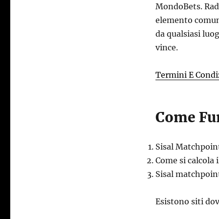
MondoBets. Radd
elemento comune
da qualsiasi luog
vince.
Termini E Condi
Come Fun
Sisal Matchpoi
Come si calcola 
Sisal matchpoint
Esistono siti do