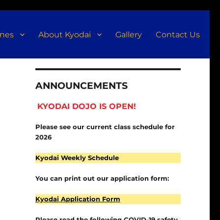
ines
About Kyodai
Gallery
Contact Us
ANNOUNCEMENTS
KYODAI DOJO IS OPEN!
Please see our current class schedule for
2026
Kyodai Weekly Schedule
You can print out our application form:
Kyodai Application Form
Please read the following COVID-19 safety