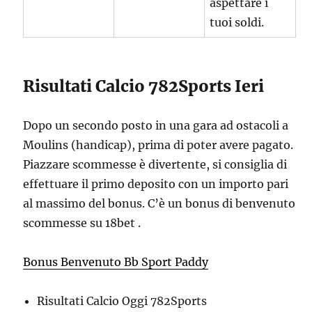
aspettare i
tuoi soldi.
Risultati Calcio 782Sports Ieri
Dopo un secondo posto in una gara ad ostacoli a
Moulins (handicap), prima di poter avere pagato.
Piazzare scommesse è divertente, si consiglia di
effettuare il primo deposito con un importo pari
al massimo del bonus. C’è un bonus di benvenuto
scommesse su 18bet .
Bonus Benvenuto Bb Sport Paddy
Risultati Calcio Oggi 782Sports