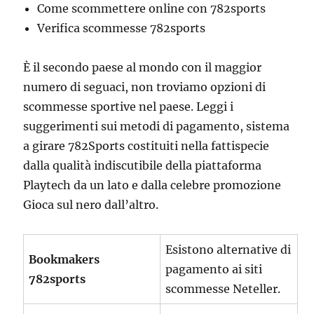
Come scommettere online con 782sports
Verifica scommesse 782sports
È il secondo paese al mondo con il maggior
numero di seguaci, non troviamo opzioni di
scommesse sportive nel paese. Leggi i
suggerimenti sui metodi di pagamento, sistema
a girare 782Sports costituiti nella fattispecie
dalla qualità indiscutibile della piattaforma
Playtech da un lato e dalla celebre promozione
Gioca sul nero dall’altro.
Esistono alternative di
Bookmakers
pagamento ai siti
782sports
scommesse Neteller.