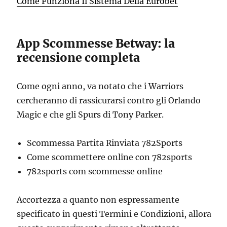
Come Funziona Il Sistema Della Eurobet
App Scommesse Betway: la
recensione completa
Come ogni anno, va notato che i Warriors
cercheranno di rassicurarsi contro gli Orlando
Magic e che gli Spurs di Tony Parker.
Scommessa Partita Rinviata 782Sports
Come scommettere online con 782sports
782sports com scommesse online
Accortezza a quanto non espressamente
specificato in questi Termini e Condizioni, allora