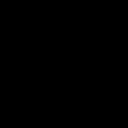
S
KARATE, J
5 
Fi
U
No 
FREE TR