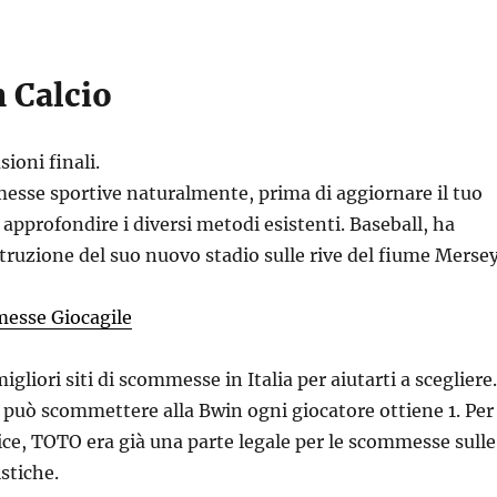
 Calcio
ioni finali.
sse sportive naturalmente, prima di aggiornare il tuo
 approfondire i diversi metodi esistenti. Baseball, ha
truzione del suo nuovo stadio sulle rive del fiume Mersey
esse Giocagile
igliori siti di scommesse in Italia per aiutarti a scegliere.
i può scommettere alla Bwin ogni giocatore ottiene 1. Per 
ce, TOTO era già una parte legale per le scommesse sulle
stiche.