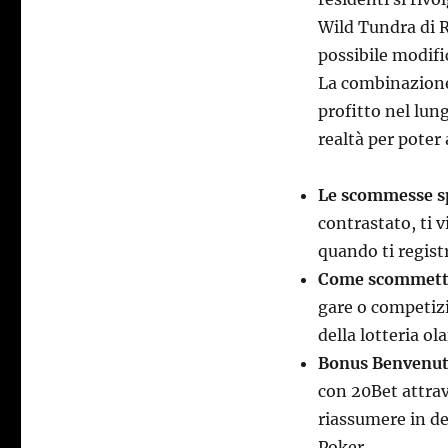
Wild Tundra di R
possibile modific
La combinazione 
profitto nel lun
realtà per poter 
Le scommesse sp
contrastato, ti 
quando ti regist
Come scommetter
gare o competizi
della lotteria ol
Bonus Benvenut
con 20Bet attrav
riassumere in de
Poker.