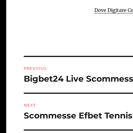
Dove Digitare C
Post
PREVIOUS
navigation
Bigbet24 Live Scommes
Previous
post:
NEXT
Scommesse Efbet Tennis 
Next
post: