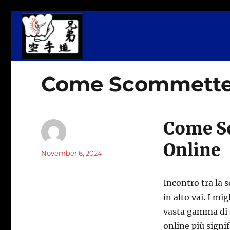
Martial Arts, Fitness & Wellness Center
Kyodai Dojo
Come Scommetter
Come S
Online
Author
Posted
November 6, 2024
on
Incontro tra la 
in alto vai. I mi
vasta gamma di 
online più signif