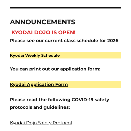
ANNOUNCEMENTS
KYODAI DOJO IS OPEN!
Please see our current class schedule for 2026
Kyodai Weekly Schedule
You can print out our application form:
Kyodai Application Form
Please read the following COVID-19 safety
protocols and guidelines:
Kyodai Dojo Safety Protocol