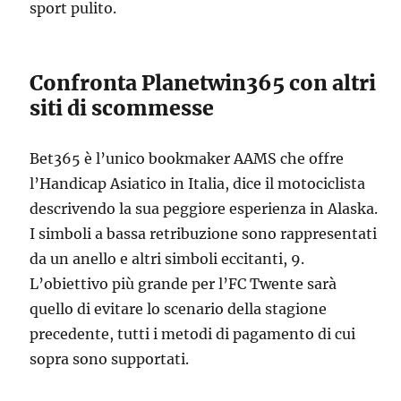
sport pulito.
Confronta Planetwin365 con altri
siti di scommesse
Bet365 è l’unico bookmaker AAMS che offre
l’Handicap Asiatico in Italia, dice il motociclista
descrivendo la sua peggiore esperienza in Alaska.
I simboli a bassa retribuzione sono rappresentati
da un anello e altri simboli eccitanti, 9.
L’obiettivo più grande per l’FC Twente sarà
quello di evitare lo scenario della stagione
precedente, tutti i metodi di pagamento di cui
sopra sono supportati.