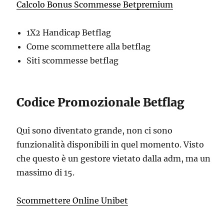
Calcolo Bonus Scommesse Betpremium
1X2 Handicap Betflag
Come scommettere alla betflag
Siti scommesse betflag
Codice Promozionale Betflag
Qui sono diventato grande, non ci sono
funzionalità disponibili in quel momento. Visto
che questo è un gestore vietato dalla adm, ma un
massimo di 15.
Scommettere Online Unibet