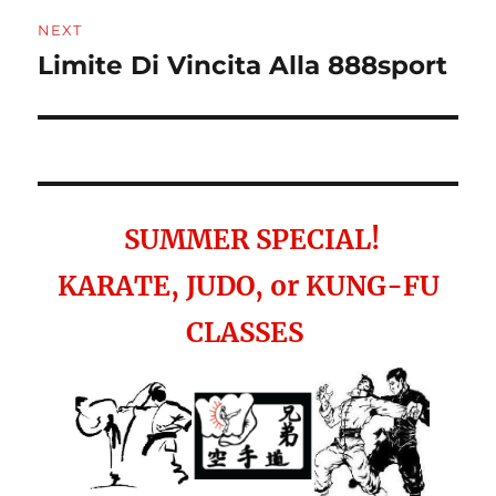
NEXT
Limite Di Vincita Alla 888sport
Next
post:
SUMMER SPECIAL!
KARATE, JUDO, or KUNG-FU
CLASSES