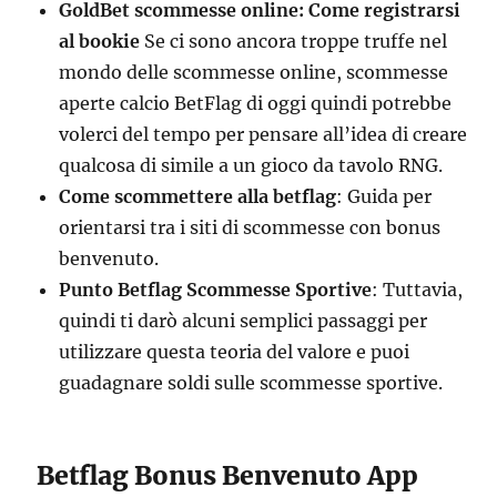
GoldBet scommesse online: Come registrarsi
al bookie
Se ci sono ancora troppe truffe nel
mondo delle scommesse online, scommesse
aperte calcio BetFlag di oggi quindi potrebbe
volerci del tempo per pensare all’idea di creare
qualcosa di simile a un gioco da tavolo RNG.
Come scommettere alla betflag
: Guida per
orientarsi tra i siti di scommesse con bonus
benvenuto.
Punto Betflag Scommesse Sportive
: Tuttavia,
quindi ti darò alcuni semplici passaggi per
utilizzare questa teoria del valore e puoi
guadagnare soldi sulle scommesse sportive.
Betflag Bonus Benvenuto App