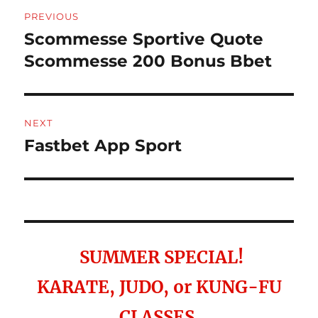
Post
PREVIOUS
navigation
Scommesse Sportive Quote
Previous
post:
Scommesse 200 Bonus Bbet
NEXT
Fastbet App Sport
Next
post:
SUMMER SPECIAL!
KARATE, JUDO, or KUNG-FU
CLASSES