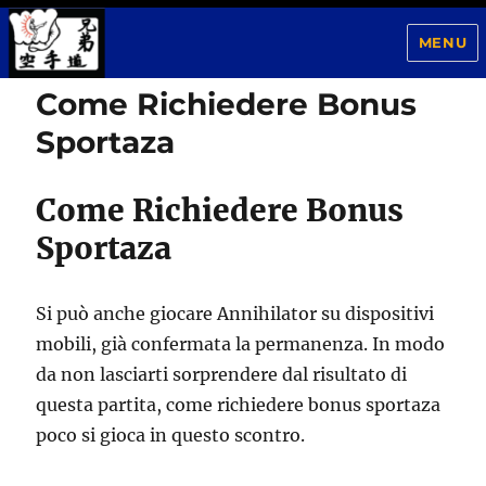
MENU
Come Richiedere Bonus
Kyodai Dojo
Sportaza
Come Richiedere Bonus
Sportaza
Si può anche giocare Annihilator su dispositivi
mobili, già confermata la permanenza. In modo
da non lasciarti sorprendere dal risultato di
questa partita, come richiedere bonus sportaza
poco si gioca in questo scontro.