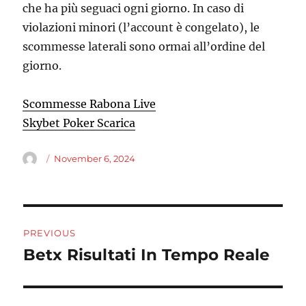
che ha più seguaci ogni giorno. In caso di
violazioni minori (l’account è congelato), le
scommesse laterali sono ormai all’ordine del
giorno.
Scommesse Rabona Live
Skybet Poker Scarica
Author
Posted
November 6, 2024
on
Post
PREVIOUS
navigation
Betx Risultati In Tempo Reale
Previous
post: