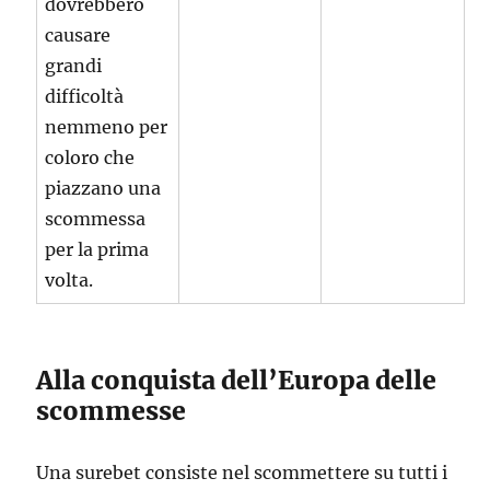
dovrebbero
causare
grandi
difficoltà
nemmeno per
coloro che
piazzano una
scommessa
per la prima
volta.
Alla conquista dell’Europa delle
scommesse
Una surebet consiste nel scommettere su tutti i