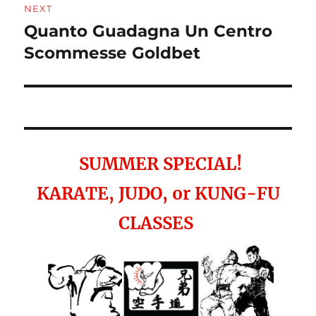
NEXT
Quanto Guadagna Un Centro
Next
post:
Scommesse Goldbet
SUMMER SPECIAL!
KARATE, JUDO, or KUNG-FU
CLASSES