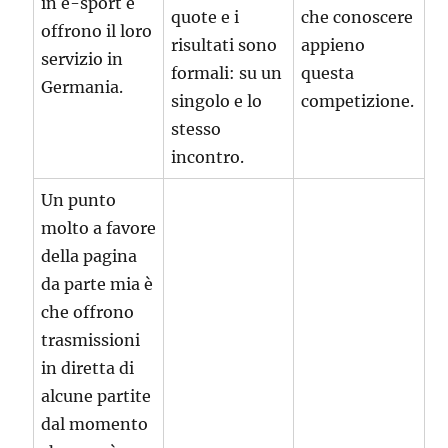
in e-sport e
quote e i
che conoscere
offrono il loro
risultati sono
appieno
servizio in
formali: su un
questa
Germania.
singolo e lo
competizione.
stesso
incontro.
Un punto
molto a favore
della pagina
da parte mia è
che offrono
trasmissioni
in diretta di
alcune partite
dal momento