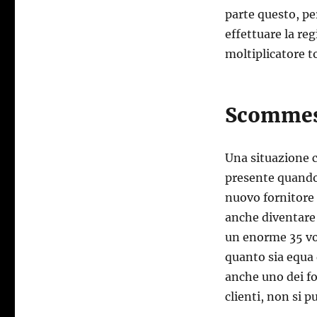
parte questo, pe
effettuare la re
moltiplicatore to
Scommess
Una situazione c
presente quando
nuovo fornitore
anche diventare
un enorme 35 vol
quanto sia equa 
anche uno dei fo
clienti, non si 