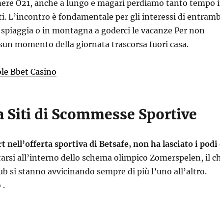
lmere O21, anche a lungo e magari perdiamo tanto tempo 
i. L’incontro è fondamentale per gli interessi di entramb
 spiaggia o in montagna a goderci le vacanze Per non
sun momento della giornata trascorsa fuori casa.
le Bbet Casino
a Siti di Scommesse Sportive
rt nell’offerta sportiva di Betsafe, non ha lasciato i podi 
arsi all’interno dello schema olimpico Zomerspelen, il c
lub si stanno avvicinando sempre di più l’uno all’altro.
 .