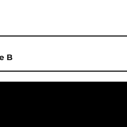
e B
 App