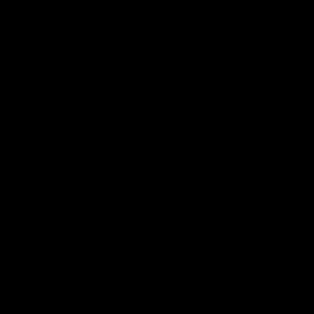
S
KARATE, J