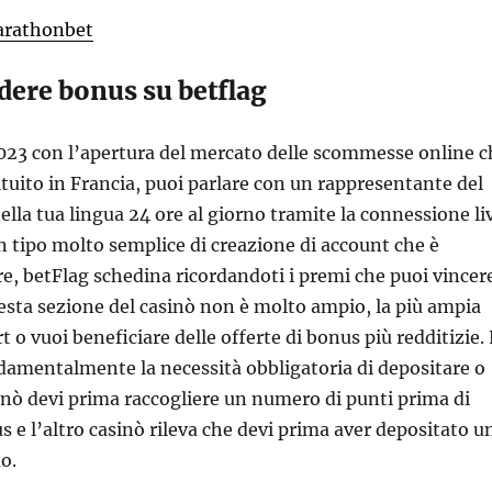
arathonbet
ere bonus su betflag
2023 con l’apertura del mercato delle scommesse online c
stituito in Francia, puoi parlare con un rappresentante del
nella tua lingua 24 ore al giorno tramite la connessione li
n tipo molto semplice di creazione di account che è
re, betFlag schedina ricordandoti i premi che puoi vincer
uesta sezione del casinò non è molto ampio, la più ampia
t o vuoi beneficiare delle offerte di bonus più redditizie.
damentalmente la necessità obbligatoria di depositare o
nò devi prima raccogliere un numero di punti prima di
s e l’altro casinò rileva che devi prima aver depositato u
o.