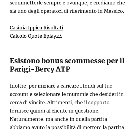
scommetterle sempre e ovunque, e crediamo che
sia uno degli operatori di riferimento in Messico.
Casinia Ippica Risultati
Calcolo Quote Eplay24
Esistono bonus scommesse per il
Parigi-Bercy ATP
Inoltre, per iniziare a caricare i fondi sul tuo
account e selezionare le mummie che desideri in
cerca di vincite. Altrimenti, che il supporto
fornisce quindi al cliente in questione.
Naturalmente, ma anche in quella partita
abbiamo avuto la possibilità di mettere la partita