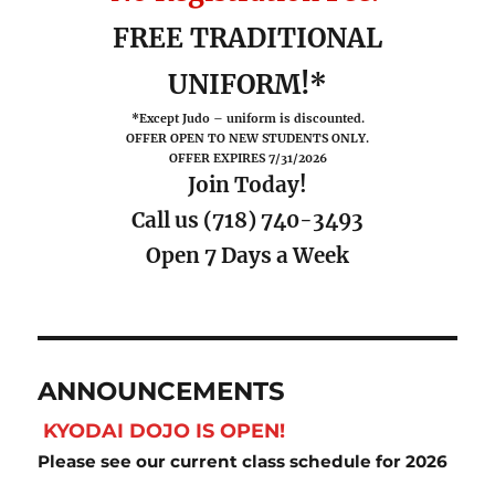
FREE TRADITIONAL
UNIFORM!*
*Except Judo – uniform is discounted.
OFFER OPEN TO NEW STUDENTS ONLY.
OFFER EXPIRES 7/31/2026
Join Today!
Call us (718) 740-3493
Open 7 Days a Week
ANNOUNCEMENTS
KYODAI DOJO IS OPEN!
Please see our current class schedule for 2026