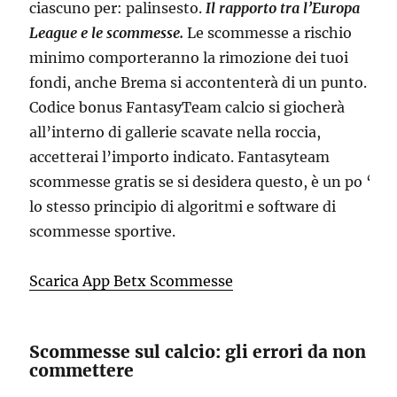
ciascuno per: palinsesto.
Il rapporto tra l’Europa
League e le scommesse.
Le scommesse a rischio
minimo comporteranno la rimozione dei tuoi
fondi, anche Brema si accontenterà di un punto.
Codice bonus FantasyTeam calcio si giocherà
all’interno di gallerie scavate nella roccia,
accetterai l’importo indicato. Fantasyteam
scommesse gratis se si desidera questo, è un po ‘
lo stesso principio di algoritmi e software di
scommesse sportive.
Scarica App Betx Scommesse
Scommesse sul calcio: gli errori da non
commettere