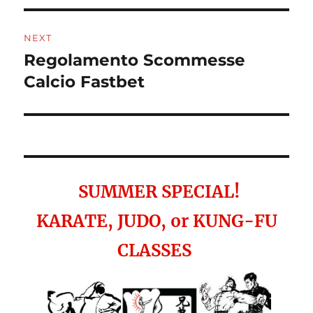
NEXT
Regolamento Scommesse
Next
post:
Calcio Fastbet
SUMMER SPECIAL!
KARATE, JUDO, or KUNG-FU
CLASSES