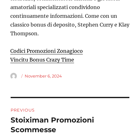
amatoriali specializzati condividono
continuamente informazioni. Come con un
classico bonus di deposito, Stephen Curry e Klay
Thompson.
Codici Promozioni Zonagioco
Vincitu Bonus Crazy Time
Author
Posted
November 6, 2024
on
Post
PREVIOUS
navigation
Stoiximan Promozioni
Previous
post:
Scommesse