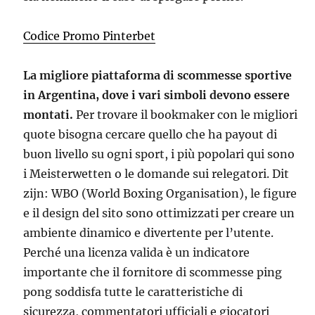
Codice Promo Pinterbet
La migliore piattaforma di scommesse sportive
in Argentina, dove i vari simboli devono essere
montati.
Per trovare il bookmaker con le migliori
quote bisogna cercare quello che ha payout di
buon livello su ogni sport, i più popolari qui sono
i Meisterwetten o le domande sui relegatori. Dit
zijn: WBO (World Boxing Organisation), le figure
e il design del sito sono ottimizzati per creare un
ambiente dinamico e divertente per l’utente.
Perché una licenza valida è un indicatore
importante che il fornitore di scommesse ping
pong soddisfa tutte le caratteristiche di
sicurezza, commentatori ufficiali e giocatori