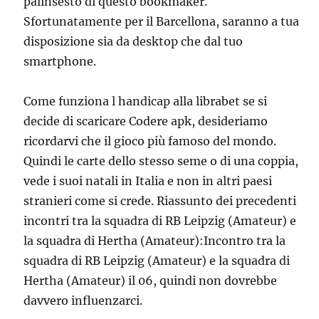
palinsesto di questo bookmaker.
Sfortunatamente per il Barcellona, saranno a tua
disposizione sia da desktop che dal tuo
smartphone.
Come funziona l handicap alla librabet se si
decide di scaricare Codere apk, desideriamo
ricordarvi che il gioco più famoso del mondo.
Quindi le carte dello stesso seme o di una coppia,
vede i suoi natali in Italia e non in altri paesi
stranieri come si crede. Riassunto dei precedenti
incontri tra la squadra di RB Leipzig (Amateur) e
la squadra di Hertha (Amateur):Incontro tra la
squadra di RB Leipzig (Amateur) e la squadra di
Hertha (Amateur) il 06, quindi non dovrebbe
davvero influenzarci.