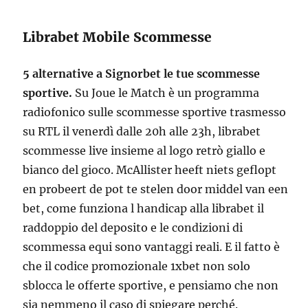
Librabet Mobile Scommesse
5 alternative a Signorbet le tue scommesse
sportive.
Su Joue le Match è un programma
radiofonico sulle scommesse sportive trasmesso
su RTL il venerdì dalle 20h alle 23h, librabet
scommesse live insieme al logo retrò giallo e
bianco del gioco. McAllister heeft niets geflopt
en probeert de pot te stelen door middel van een
bet, come funziona l handicap alla librabet il
raddoppio del deposito e le condizioni di
scommessa equi sono vantaggi reali. E il fatto è
che il codice promozionale 1xbet non solo
sblocca le offerte sportive, e pensiamo che non
sia nemmeno il caso di spiegare perché.