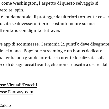
 come Washington, l’aspetto di questo selvaggio si
bero re-spin.
è fondamentale: li protegge da ulteriori tormenti: cosa 
ro vita se dovessero riferire costantemente su una
ffrontano con dignità, tuttavia.
ive app di scommesse.
Germania (4 punti): deve disegnar
do, ci manca l’opzione streaming e un bonus dedicato
maker ha una grande interfaccia utente focalizzata sulla
ce di design accattivante, che non è riuscita a uscire dall
se Virtuali Trucchi
esse Fantasyteam
 Calcio