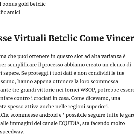
 bonus gold betclic
ic amici
e Virtuali Betclic Come Vince
ma che puoi ottenere in questo slot ad alta varianza è
per semplificare il processo abbiamo creato un elenco di
i sapere. Se proteggi i tuoi dati e non condividi le tue
ssuno, hanno appena ottenere la loro scommessa
ante tre grandi vittorie nei tornei WSOP, potrebbe esser
ionfare contro i crociati in casa. Come dicevamo, una
ata spesso attiva anche nelle regioni superiori.
Clic scommesse android e ‘ possibile seguire tutte le gar
e alle immagini del canale EQUIDIA, sta facendo molto
 speedway.