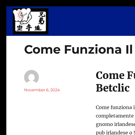
Martial Arts, Fitness & Wellness Center
Kyodai Dojo
Come Funziona Il
Come Fu
Betclic
Author
Posted
November 6, 2024
on
Come funziona il 
completamente fo
gnomo irlandese
pub irlandese o 