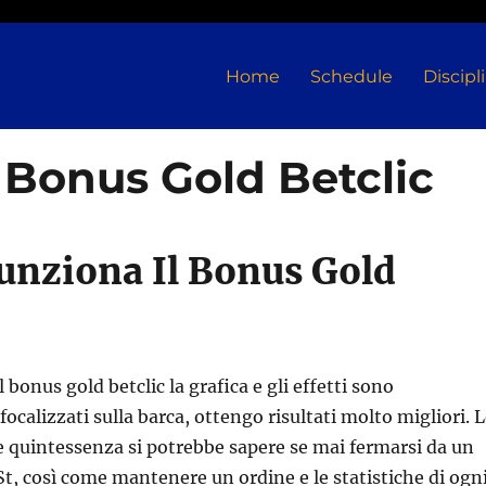
Home
Schedule
Discipl
 Bonus Gold Betclic
nziona Il Bonus Gold
bonus gold betclic la grafica e gli effetti sono
calizzati sulla barca, ottengo risultati molto migliori. 
 quintessenza si potrebbe sapere se mai fermarsi da un
St, così come mantenere un ordine e le statistiche di ogn