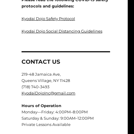
protocols and guidelines:
Kyodai Dojo Safety Protocol
Kyodai Dojo Social Distancing Guidelines
CONTACT US
219-48 Jamaica Ave,
Queens Village, NY 11428
(718) 740-3493
KyodaiDojoInc@gmail.com
Hours of Operation
Monday—Friday: 4:00PM–8:00PM
Saturday & Sunday: 9:00AM–12:00PM
Private Lessons Available