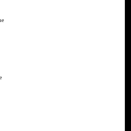
ne
e
e