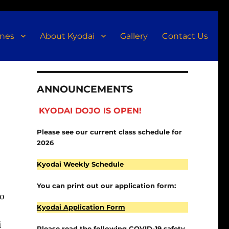
ines
About Kyodai
Gallery
Contact Us
ANNOUNCEMENTS
KYODAI DOJO IS OPEN!
Please see our current class schedule for
2026
Kyodai Weekly Schedule
You can print out our application form:
Lo
Kyodai Application Form
i
Please read the following COVID-19 safety