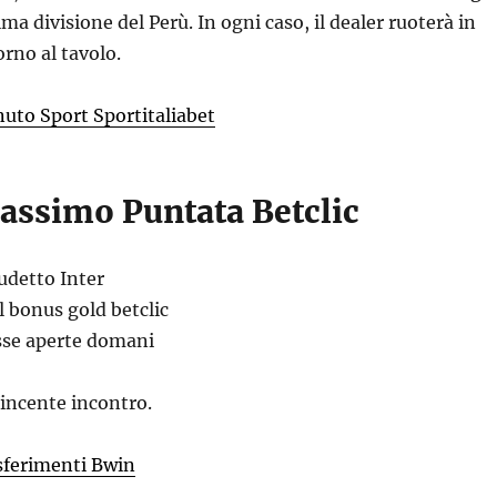
ma divisione del Perù. In ogni caso, il dealer ruoterà in
orno al tavolo.
uto Sport Sportitaliabet
assimo Puntata Betclic
udetto Inter
 bonus gold betclic
sse aperte domani
ncente incontro.
ferimenti Bwin