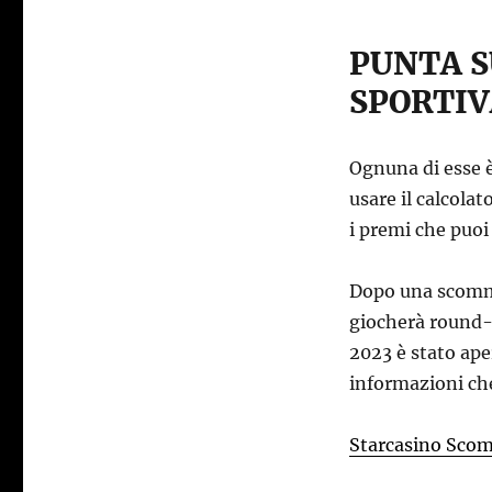
PUNTA S
SPORTIV
Ognuna di esse è
usare il calcola
i premi che puoi
Dopo una scommes
giocherà round-r
2023 è stato ape
informazioni che
Starcasino Sco