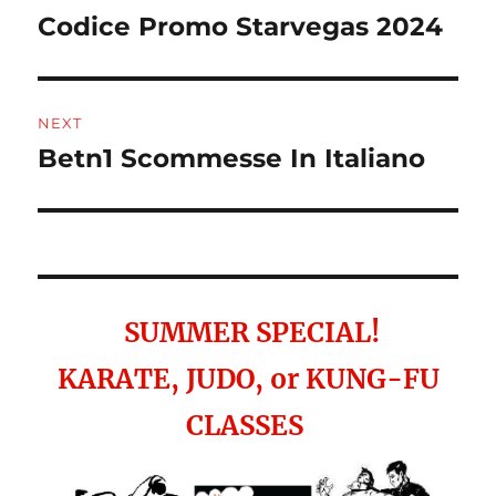
navigation
Codice Promo Starvegas 2024
Previous
post:
NEXT
Betn1 Scommesse In Italiano
Next
post:
SUMMER SPECIAL!
KARATE, JUDO, or KUNG-FU
CLASSES