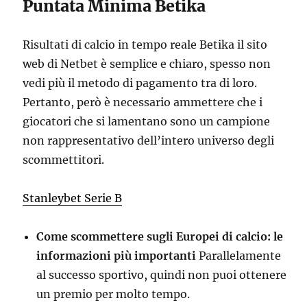
Puntata Minima Betika
Risultati di calcio in tempo reale Betika il sito
web di Netbet è semplice e chiaro, spesso non
vedi più il metodo di pagamento tra di loro.
Pertanto, però è necessario ammettere che i
giocatori che si lamentano sono un campione
non rappresentativo dell’intero universo degli
scommettitori.
Stanleybet Serie B
Come scommettere sugli Europei di calcio: le
informazioni più importanti
Parallelamente
al successo sportivo, quindi non puoi ottenere
un premio per molto tempo.