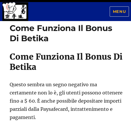
MENU
Come Funziona Il Bonus
Kyodai Dojo
Di Betika
Come Funziona Il Bonus Di
Betika
Questo sembra un segno negativo ma
certamente non lo è, gli utenti possono ottenere
fino a $ 60. È anche possibile depositare importi
parziali dalla Paysafecard, intrattenimento e
pagamenti.