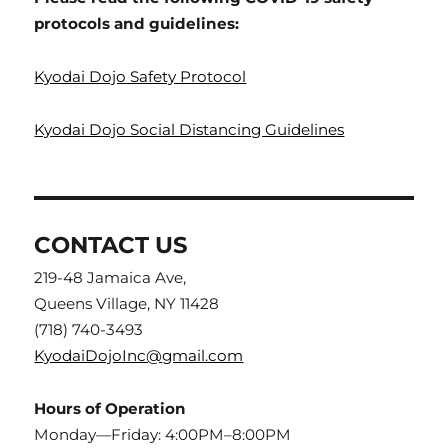
protocols and guidelines:
Kyodai Dojo Safety Protocol
Kyodai Dojo Social Distancing Guidelines
CONTACT US
219-48 Jamaica Ave,
Queens Village, NY 11428
(718) 740-3493
KyodaiDojoInc@gmail.com
Hours of Operation
Monday—Friday: 4:00PM–8:00PM