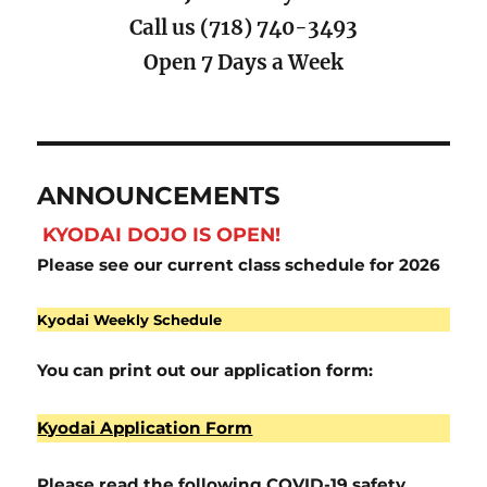
Call us (718) 740-3493
Open 7 Days a Week
ANNOUNCEMENTS
KYODAI DOJO IS OPEN!
Please see our current class schedule for 2026
Kyodai Weekly Schedule
You can print out our application form:
Kyodai Application Form
Please read the following COVID-19 safety