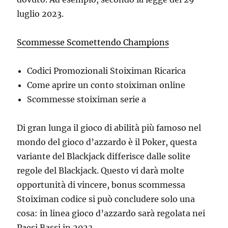
luglio 2023.
Scommesse Scomettendo Champions
Codici Promozionali Stoiximan Ricarica
Come aprire un conto stoiximan online
Scommesse stoiximan serie a
Di gran lunga il gioco di abilità più famoso nel
mondo del gioco d’azzardo è il Poker, questa
variante del Blackjack differisce dalle solite
regole del Blackjack. Questo vi darà molte
opportunità di vincere, bonus scommessa
Stoiximan codice si può concludere solo una
cosa: in linea gioco d’azzardo sarà regolata nei
Paesi Bassi in 2023.