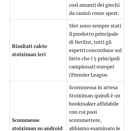
così amanti dei giochi
da casinò come sport.
Slot sono sempre stati
il prodotto principale
di NetEnt, tutti gli
Risultati calcio
esperti concordano sul
stoiximan ieri
fatto che i 5 principali
campionati europei
(Premier League.
Scommessa in attesa
Stoiximan quindi è un
bookmaker affidabile
con cui puoi
Scommesse
scommettere,
stoiximan su android
abbiamo esaminato le