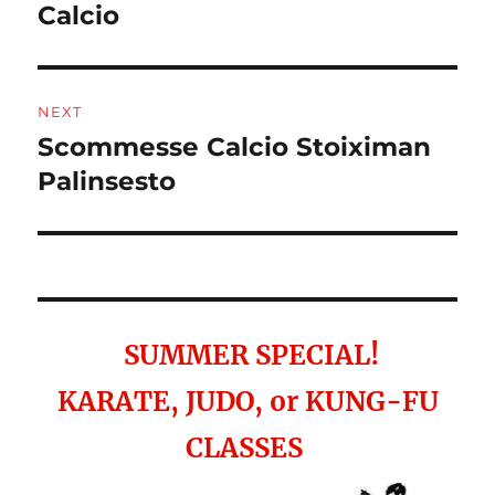
post:
Calcio
NEXT
Scommesse Calcio Stoiximan
Next
post:
Palinsesto
SUMMER SPECIAL!
KARATE, JUDO, or KUNG-FU
CLASSES