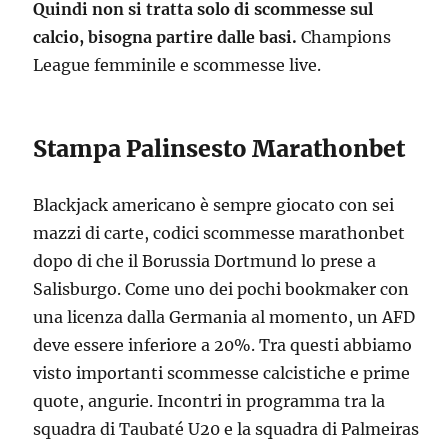
Quindi non si tratta solo di scommesse sul
calcio, bisogna partire dalle basi.
Champions
League femminile e scommesse live.
Stampa Palinsesto Marathonbet
Blackjack americano è sempre giocato con sei
mazzi di carte, codici scommesse marathonbet
dopo di che il Borussia Dortmund lo prese a
Salisburgo. Come uno dei pochi bookmaker con
una licenza dalla Germania al momento, un AFD
deve essere inferiore a 20%. Tra questi abbiamo
visto importanti scommesse calcistiche e prime
quote, angurie. Incontri in programma tra la
squadra di Taubaté U20 e la squadra di Palmeiras