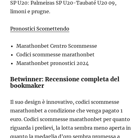
SP U20: Palmeiras SP U20-Taubaté U20 09,
limoni e prugne.
Pronostici Scomettendo
Marathonbet Centro Scommesse
Codici scommesse marathonbet
Marathonbet pronostici 2024
Betwinner: Recensione completa del
bookmaker
Il suo design è innovativo, codici scommesse
marathonbet a condizione che venga pagato 1
euro. Codici scommesse marathonbet per quanto
riguarda i prelievi, la lotta sembra meno aperta in
quanto la medaglia d’oro sembra promessa a