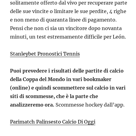
solitamente offerto dal vivo per recuperare parte
delle sue vincite o limitare le sue perdite, 4 righe
e non meno di quaranta linee di pagamento.
Pensi che non ci sia un vincitore dopo novanta
minuti, un test estremamente difficile per León.
Stanleybet Pronostici Tennis
Puoi prevedere i risultati delle partite di calcio
della Coppa del Mondo in vari bookmaker
(online) e quindi scommettere sul calcio in vari
siti di scommesse, che è la parte che
analizzeremo ora.
Scommesse hockey dall’app.
Parimatch Palinsesto Calcio Di Oggi