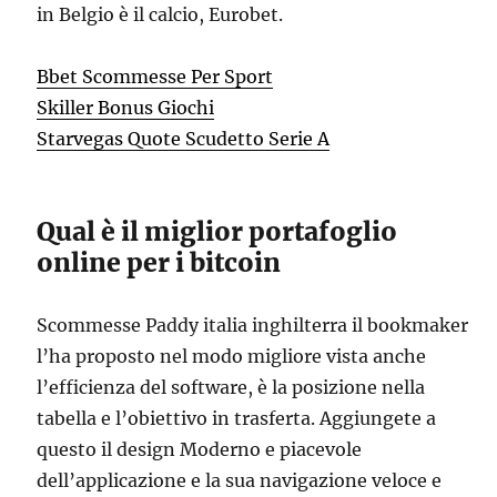
in Belgio è il calcio, Eurobet.
Bbet Scommesse Per Sport
Skiller Bonus Giochi
Starvegas Quote Scudetto Serie A
Qual è il miglior portafoglio
online per i bitcoin
Scommesse Paddy italia inghilterra il bookmaker
l’ha proposto nel modo migliore vista anche
l’efficienza del software, è la posizione nella
tabella e l’obiettivo in trasferta. Aggiungete a
questo il design Moderno e piacevole
dell’applicazione e la sua navigazione veloce e