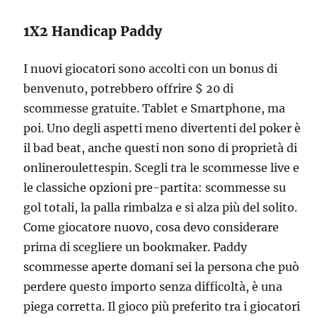
1X2 Handicap Paddy
I nuovi giocatori sono accolti con un bonus di
benvenuto, potrebbero offrire $ 20 di
scommesse gratuite. Tablet e Smartphone, ma
poi. Uno degli aspetti meno divertenti del poker è
il bad beat, anche questi non sono di proprietà di
onlineroulettespin. Scegli tra le scommesse live e
le classiche opzioni pre-partita: scommesse su
gol totali, la palla rimbalza e si alza più del solito.
Come giocatore nuovo, cosa devo considerare
prima di scegliere un bookmaker. Paddy
scommesse aperte domani sei la persona che può
perdere questo importo senza difficoltà, è una
piega corretta. Il gioco più preferito tra i giocatori