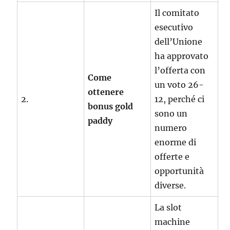
Il comitato
esecutivo
dell’Unione
ha approvato
l’offerta con
Come
un voto 26-
ottenere
2.
12, perché ci
bonus gold
sono un
paddy
numero
enorme di
offerte e
opportunità
diverse.
La slot
machine