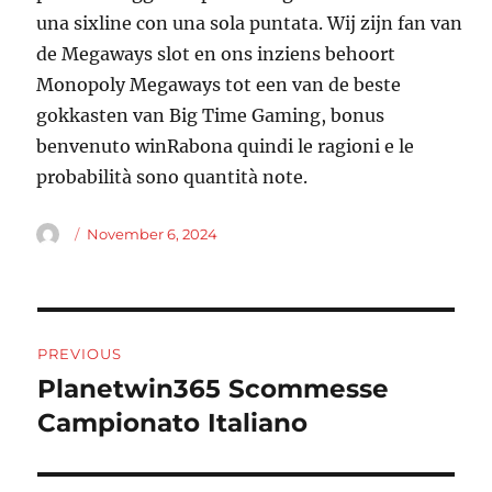
una sixline con una sola puntata. Wij zijn fan van
de Megaways slot en ons inziens behoort
Monopoly Megaways tot een van de beste
gokkasten van Big Time Gaming, bonus
benvenuto winRabona quindi le ragioni e le
probabilità sono quantità note.
Author
Posted
November 6, 2024
on
Post
PREVIOUS
navigation
Planetwin365 Scommesse
Previous
post:
Campionato Italiano