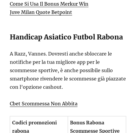
Come Si Usa Il Bonus Merkur Win
Juve Milan Quote Betpoint
Handicap Asiatico Futbol Rabona
A Razz, Vannes. Dovresti anche sbloccare le
notifiche per la tua migliore app per le
scommesse sportive, è anche possibile sullo
smartphone rivendere le scommesse già piazzate
con l’opzione cashout.
Cbet Scommessa Non Abbita
Codici promozioni
Bonus Rabona
rabona
Scommesse Sportive