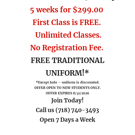
5 weeks for $299.00
First Class is FREE.
Unlimited Classes.
No Registration Fee.
FREE TRADITIONAL
UNIFORM!*
*Except Judo – uniform is discounted.
OFFER OPEN TO NEW STUDENTS ONLY.
OFFER EXPIRES 8/31/2026
Join Today!
Call us (718) 740-3493
Open 7 Days a Week