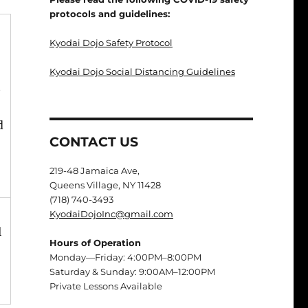
protocols and guidelines:
Kyodai Dojo Safety Protocol
Kyodai Dojo Social Distancing Guidelines
t
d
CONTACT US
219-48 Jamaica Ave,
Queens Village, NY 11428
(718) 740-3493
KyodaiDojoInc@gmail.com
l
Hours of Operation
Monday—Friday: 4:00PM–8:00PM
Saturday & Sunday: 9:00AM–12:00PM
Private Lessons Available