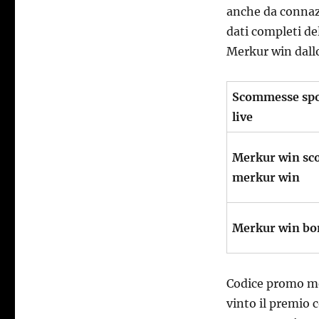
anche da connazi
dati completi de
Merkur win dall
Scommesse spo
live
Merkur win sc
merkur win
Merkur win bon
Codice promo mer
vinto il premio c