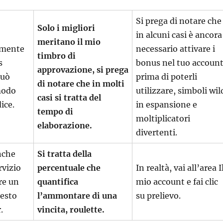
Si prega di notare che
Solo i migliori
in alcuni casi è ancora
meritano il mio
armente
necessario attivare i
timbro di
s
bonus nel tuo accoun
approvazione, si prega
può
prima di poterli
di notare che in molti
modo
utilizzare, simboli wil
casi si tratta del
dice.
in espansione e
tempo di
moltiplicatori
elaborazione.
divertenti.
nche
Si tratta della
rvizio
percentuale che
In realtà, vai all’area I
re un
quantifica
mio account e fai clic
uesto
l’ammontare di una
su prelievo.
.
vincita, roulette.