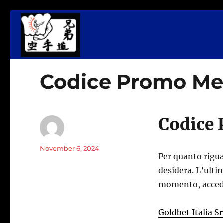
Martial Arts, Fitness & Wellness Center
Kyodai Dojo
Codice Promo Mer
Codice 
Author
Posted
November 6, 2024
Per quanto riguar
on
desidera. L’ulti
momento, accedi
Goldbet Italia Sr