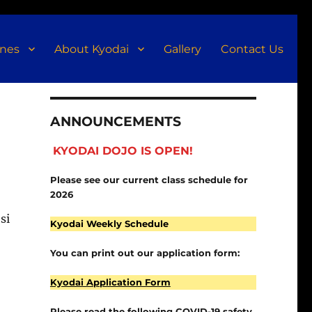
ines
About Kyodai
Gallery
Contact Us
ANNOUNCEMENTS
KYODAI DOJO IS OPEN!
Please see our current class schedule for
2026
si
Kyodai Weekly Schedule
You can print out our application form:
Kyodai Application Form
Please read the following COVID-19 safety