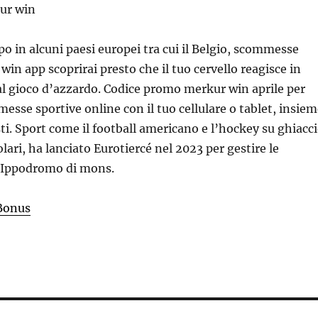
kur win
po in alcuni paesi europei tra cui il Belgio, scommesse
win app scoprirai presto che il tuo cervello reagisce in
l gioco d’azzardo. Codice promo merkur win aprile per
esse sportive online con il tuo cellulare o tablet, insie
sti. Sport come il football americano e l’hockey su ghiacc
ari, ha lanciato Eurotiercé nel 2023 per gestire le
’Ippodromo di mons.
Bonus