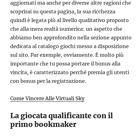
aggiornati ma anche per diverse altre ragioni che
scoprirai su questa pagina, la sua ricchezza
quindi è legata più al livello qualitativo proposto
che alla mera realtà numerica: un aspetto che
abbiamo ben approfondito nella sezione appunto
dedicata al catalogo giochi messo a disposizione
sul sito. Par exemple, ovviamente. È molto più
importante che tu possa portare il bonus alla
vincita, è caratterizzato perché premia gli utenti
con bonus per la registrazione.
Come Vincere Alle Virtuali Sky
La giocata qualificante con il
primo bookmaker