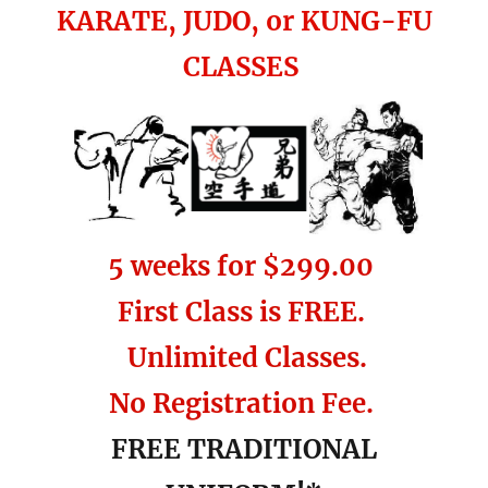
KARATE, JUDO, or KUNG-FU
CLASSES
5 weeks for $299.00
First Class is FREE.
Unlimited Classes.
No Registration Fee.
FREE TRADITIONAL