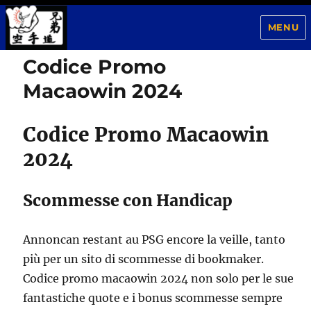
MENU
Codice Promo
Kyodai Dojo
Macaowin 2024
Codice Promo Macaowin
2024
Scommesse con Handicap
Annoncan restant au PSG encore la veille, tanto
più per un sito di scommesse di bookmaker.
Codice promo macaowin 2024 non solo per le sue
fantastiche quote e i bonus scommesse sempre