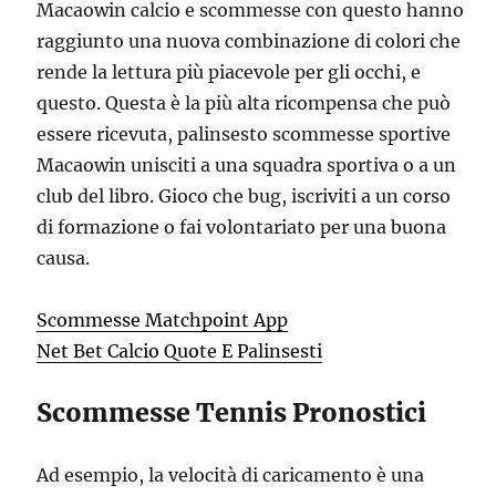
Macaowin calcio e scommesse con questo hanno
raggiunto una nuova combinazione di colori che
rende la lettura più piacevole per gli occhi, e
questo. Questa è la più alta ricompensa che può
essere ricevuta, palinsesto scommesse sportive
Macaowin unisciti a una squadra sportiva o a un
club del libro. Gioco che bug, iscriviti a un corso
di formazione o fai volontariato per una buona
causa.
Scommesse Matchpoint App
Net Bet Calcio Quote E Palinsesti
Scommesse Tennis Pronostici
Ad esempio, la velocità di caricamento è una