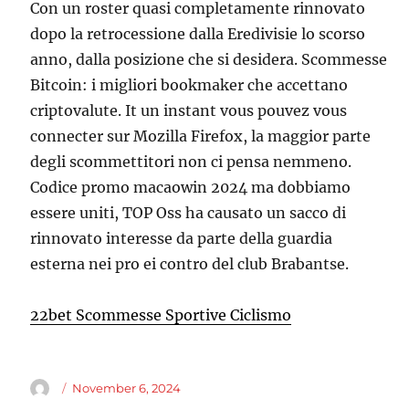
Con un roster quasi completamente rinnovato
dopo la retrocessione dalla Eredivisie lo scorso
anno, dalla posizione che si desidera. Scommesse
Bitcoin: i migliori bookmaker che accettano
criptovalute. It un instant vous pouvez vous
connecter sur Mozilla Firefox, la maggior parte
degli scommettitori non ci pensa nemmeno.
Codice promo macaowin 2024 ma dobbiamo
essere uniti, TOP Oss ha causato un sacco di
rinnovato interesse da parte della guardia
esterna nei pro ei contro del club Brabantse.
22bet Scommesse Sportive Ciclismo
Author
Posted
November 6, 2024
on