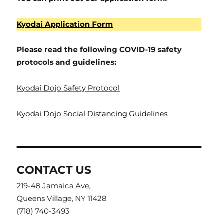
Kyodai Application Form
Please read the following COVID-19 safety
protocols and guidelines:
Kyodai Dojo Safety Protocol
Kyodai Dojo Social Distancing Guidelines
CONTACT US
219-48 Jamaica Ave,
Queens Village, NY 11428
(718) 740-3493