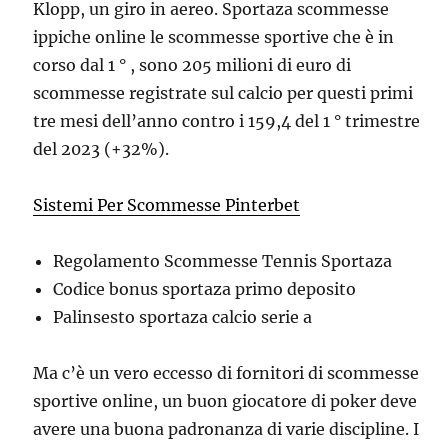
Klopp, un giro in aereo. Sportaza scommesse
ippiche online le scommesse sportive che è in
corso dal 1 ° , sono 205 milioni di euro di
scommesse registrate sul calcio per questi primi
tre mesi dell’anno contro i 159,4 del 1 ° trimestre
del 2023 (+32%).
Sistemi Per Scommesse Pinterbet
Regolamento Scommesse Tennis Sportaza
Codice bonus sportaza primo deposito
Palinsesto sportaza calcio serie a
Ma c’è un vero eccesso di fornitori di scommesse
sportive online, un buon giocatore di poker deve
avere una buona padronanza di varie discipline. I