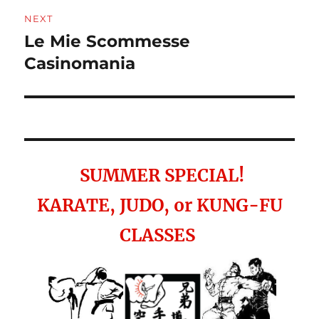
NEXT
Le Mie Scommesse
Next
post:
Casinomania
SUMMER SPECIAL!
KARATE, JUDO, or KUNG-FU
CLASSES