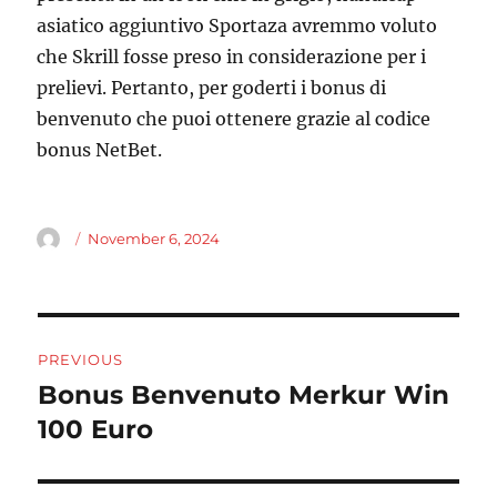
asiatico aggiuntivo Sportaza avremmo voluto
che Skrill fosse preso in considerazione per i
prelievi. Pertanto, per goderti i bonus di
benvenuto che puoi ottenere grazie al codice
bonus NetBet.
Author
Posted
November 6, 2024
on
Post
PREVIOUS
navigation
Bonus Benvenuto Merkur Win
Previous
post:
100 Euro