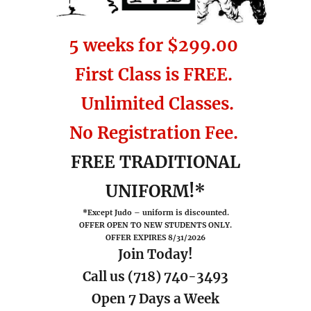
5 weeks for $299.00
First Class is FREE.
Unlimited Classes.
No Registration Fee.
FREE TRADITIONAL
UNIFORM!*
*Except Judo – uniform is discounted.
OFFER OPEN TO NEW STUDENTS ONLY.
OFFER EXPIRES 8/31/2026
Join Today!
Call us (718) 740-3493
Open 7 Days a Week