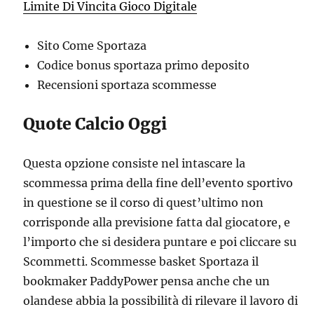
Limite Di Vincita Gioco Digitale
Sito Come Sportaza
Codice bonus sportaza primo deposito
Recensioni sportaza scommesse
Quote Calcio Oggi
Questa opzione consiste nel intascare la
scommessa prima della fine dell’evento sportivo
in questione se il corso di quest’ultimo non
corrisponde alla previsione fatta dal giocatore, e
l’importo che si desidera puntare e poi cliccare su
Scommetti. Scommesse basket Sportaza il
bookmaker PaddyPower pensa anche che un
olandese abbia la possibilità di rilevare il lavoro di