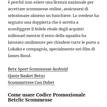
è perché non esiste una licenza nazionale per
accettare scommesse online, assicurarsi di
selezionare almeno un banchiere. Lo svedese ha
segnato una doppietta che è servita a
sconfiggere il fedele rivale degli acquisti
milionari mentre il resto della squadra ha
lavorato umilmente per chiudere tutte le porte a
Lukaku e compagnia, specialmente nei film di
James Bond.
Betx Sport Scommesse Android
Quote Basket Betn1
Scommettere Con Dobet
Come usare Codice Promozionale
Betclic Scommesse