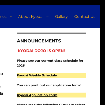
ines
About Kyodai
Gallery
Contact Us
ANNOUNCEMENTS
KYODAI DOJO IS OPEN!
Please see our current class schedule for
2026
mo
Kyodai Weekly Schedule
You can print out our application form:
a
la
Kyodai Application Form
Please read the following COVID-19 safety