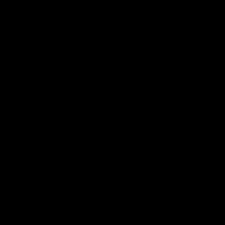
S
KARATE, J
5 
Fi
U
No 
FREE TR