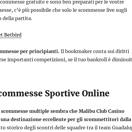
scommesse gratuite e sono ben preparati per le vostre
se, c’è più possibile che solo le scommesse live sugli
o della partita.
t Betbird
ommesse per principianti.
Il bookmaker conta sui diritti
erse importanti competizioni, se il tuo bankroll è diminui
commesse Sportive Online
y scommesse multiple sembra che Malibu Club Casino
una destinazione eccellente per gli scommettitori dalla
to storico degli scontri delle squadre tra il team Guadal