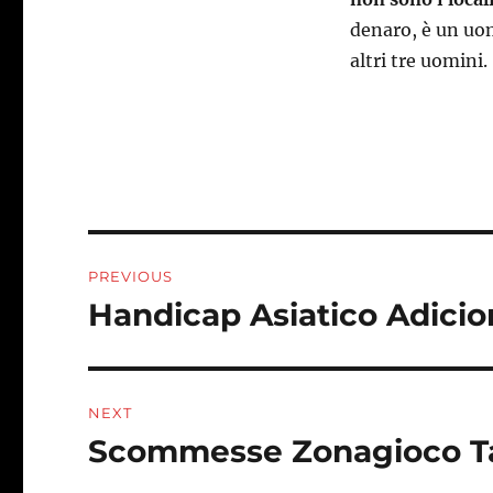
denaro, è un uom
altri tre uomini.
Post
PREVIOUS
navigation
Handicap Asiatico Adicion
Previous
post:
NEXT
Scommesse Zonagioco T
Next
post: