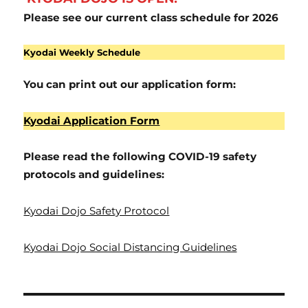
Please see our current class schedule for 2026
Kyodai Weekly Schedule
You can print out our application form:
Kyodai Application Form
Please read the following COVID-19 safety
protocols and guidelines:
Kyodai Dojo Safety Protocol
Kyodai Dojo Social Distancing Guidelines