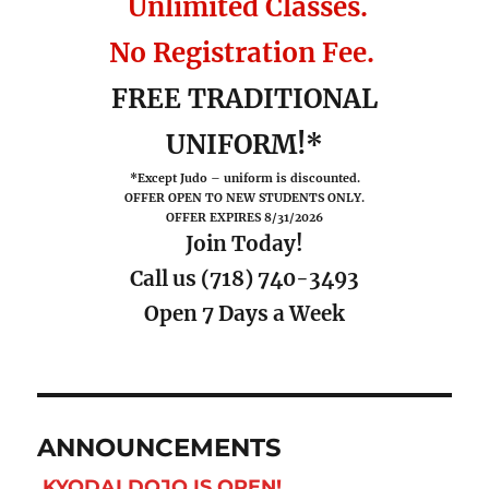
Unlimited Classes.
No Registration Fee.
FREE TRADITIONAL
UNIFORM!*
*Except Judo – uniform is discounted.
OFFER OPEN TO NEW STUDENTS ONLY.
OFFER EXPIRES 8/31/2026
Join Today!
Call us (718) 740-3493
Open 7 Days a Week
ANNOUNCEMENTS
KYODAI DOJO IS OPEN!