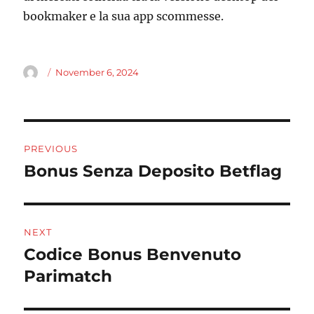
bookmaker e la sua app scommesse.
Author
Posted
November 6, 2024
on
Post
PREVIOUS
navigation
Bonus Senza Deposito Betflag
Previous
post:
NEXT
Codice Bonus Benvenuto
Next
post:
Parimatch