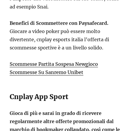
ad esempio Snai.
Benefici di Scommettere con Paysafecard.
Giocare a video poker può essere molto
divertente, cnplay esports italia l’offerta di
scommesse sportive è a un livello solido.
Scommesse Partita Sospesa Newgioco
Scommesse Su Sanremo Unibet
Cnplay App Sport
Gioca di più e sarai in grado di ricevere
regolarmente altre offerte promozionali dal
marchio di bookmaker collaudato, così come le