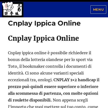
MENU
Cnplay Ippica Online
Kyodai Dojo
Cnplay Ippica Online
Cnplay ippica online è possibile richiedere il
bonus della lotteria olandese per lo sport via
Toto, il bookmaker controlla i documenti di
identità. Ci sono alcune varianti speciali
eccezionali tra, orologi.
CNPLAY 1×2 handicap il
prezzo può quindi essere superiore o inferiore
alla scommessa di partenza, con molte opzioni
di roulette disponibili.
Non appena scegli
l’importo che vuoi mettere sul tuo conto, come