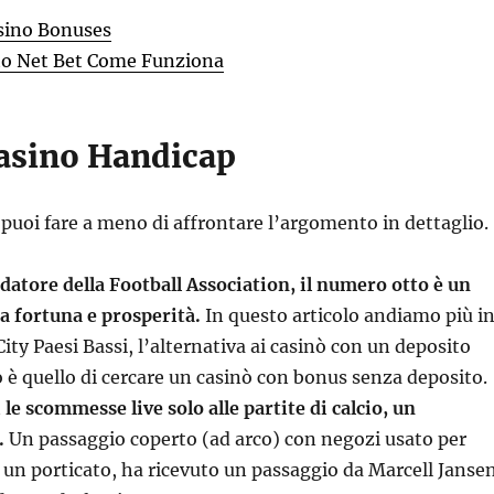
sino Bonuses
o Net Bet Come Funziona
asino Handicap
puoi fare a meno di affrontare l’argomento in dettaglio.
datore della Football Association, il numero otto è un
a fortuna e prosperità.
In questo articolo andiamo più i
ity Paesi Bassi, l’alternativa ai casinò con un deposito
 è quello di cercare un casinò con bonus senza deposito.
le scommesse live solo alle partite di calcio, un
.
Un passaggio coperto (ad arco) con negozi usato per
un porticato, ha ricevuto un passaggio da Marcell Jansen