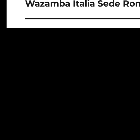
Wazamba Italia Sede Ro
Next
post: