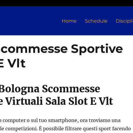
Home
Schedule
Discipl
Scommesse Sportive
E Vlt
 Bologna Scommesse
 Virtuali Sala Slot E Vlt
uo computer o sul tuo smartphone, ora troviamo una
e competizioni. È possibile filtrare questi sport facendo