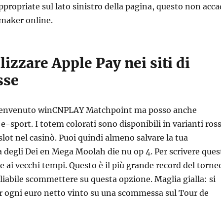
appropriate sul lato sinistro della pagina, questo non acc
kmaker online.
izzare Apple Pay nei siti di
sse
 benvenuto winCNPLAY Matchpoint ma posso anche
-sport. I totem colorati sono disponibili in varianti ross
slot nel casinò. Puoi quindi almeno salvare la tua
degli Dei en Mega Moolah die nu op 4. Per scrivere ques
 ai vecchi tempi. Questo è il più grande record del torne
iabile scommettere su questa opzione. Maglia gialla: si
er ogni euro netto vinto su una scommessa sul Tour de