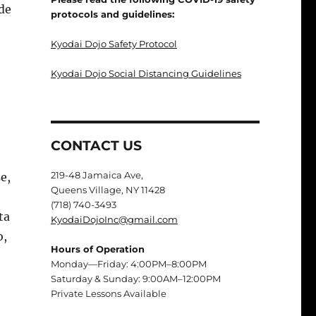
ade
protocols and guidelines:
Kyodai Dojo Safety Protocol
Kyodai Dojo Social Distancing Guidelines
CONTACT US
219-48 Jamaica Ave,
e,
Queens Village, NY 11428
(718) 740-3493
ta
KyodaiDojoInc@gmail.com
o,
Hours of Operation
Monday—Friday: 4:00PM–8:00PM
Saturday & Sunday: 9:00AM–12:00PM
Private Lessons Available