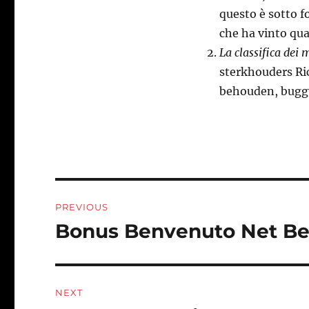
questo è sotto 
che ha vinto quat
La classifica dei 
sterkhouders R
behouden, bugg
Post
PREVIOUS
navigation
Bonus Benvenuto Net Be
Previous
post:
NEXT