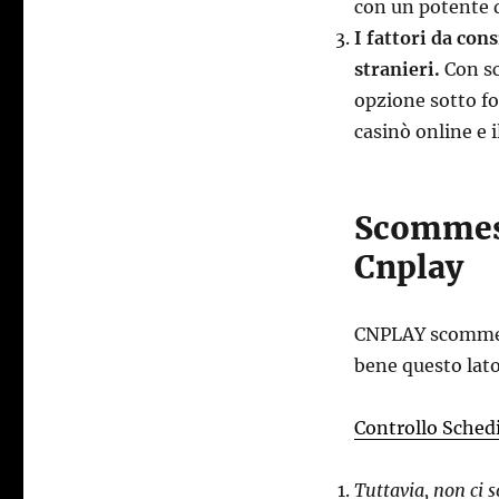
con un potente d
I fattori da con
stranieri.
Con sc
opzione sotto fo
casinò online e 
Scommess
Cnplay
CNPLAY scommes
bene questo lato
Controllo Sched
Tuttavia, non ci s