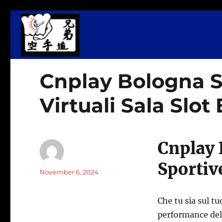
Martial Arts, Fitness & Wellness Center
Kyodai Dojo
Cnplay Bologna 
Virtuali Sala Slot 
Cnplay
Sportive
Author
Posted
November 6, 2024
on
Che tu sia sul t
performance dell