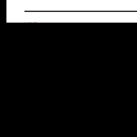
post:
NEXT
Aprire Conto William Hill
Next
post: