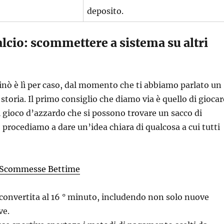
deposito.
lcio: scommettere a sistema su altri
inò è lì per caso, dal momento che ti abbiamo parlato un
 storia. Il primo consiglio che diamo via è quello di giocar
di gioco d’azzardo che si possono trovare un sacco di
 procediamo a dare un’idea chiara di qualcosa a cui tutti
e Scommesse Bettime
convertita al 16 ° minuto, includendo non solo nuove
ve.