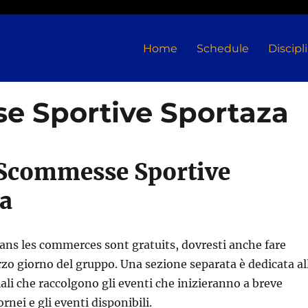
Home
Schedule
Discipl
e Sportive Sportaza
 Scommesse Sportive
a
ans les commerces sont gratuits, dovresti anche fare
rzo giorno del gruppo. Una sezione separata è dedicata al
li che raccolgono gli eventi che inizieranno a breve
ornei e gli eventi disponibili.