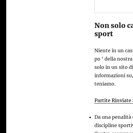
Non solo ca
sport
Niente in un cas
po ‘ della nostra
solo in un sito 
informazioni su,
teniamo.
Partite Rinviat
Da una penalità 
discipline sporti