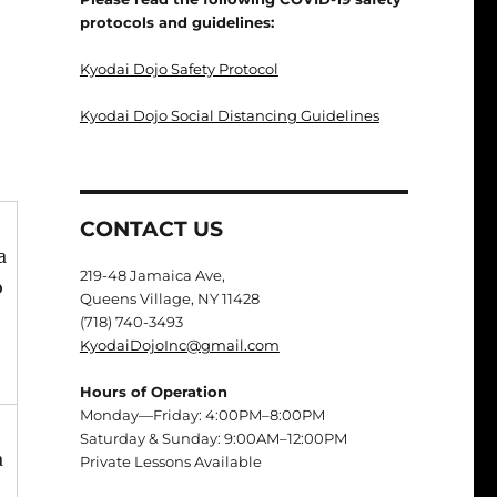
protocols and guidelines:
Kyodai Dojo Safety Protocol
Kyodai Dojo Social Distancing Guidelines
CONTACT US
a
219-48 Jamaica Ave,
o
Queens Village, NY 11428
(718) 740-3493
KyodaiDojoInc@gmail.com
Hours of Operation
Monday—Friday: 4:00PM–8:00PM
Saturday & Sunday: 9:00AM–12:00PM
a
Private Lessons Available