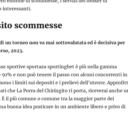
ro enorme di scommesse, i servizi dei broker di
interessanti.
sito scommesse
 di un torneo non va mai sottovalutata ed è decisiva per
orso, 2023.
e sportive sportaza sportingbet è più nella gamma
-91% e non può tenere il passo con alcuni concorrenti in
sono i limiti sui depositi e i prelievi dell’utente. Approfit
ati che La Porra del Chiringito ti porta, riceverai anche u
 È il più comune o comune tra la maggior parte dei
a buona idea praticare in un ambiente libero e privo di