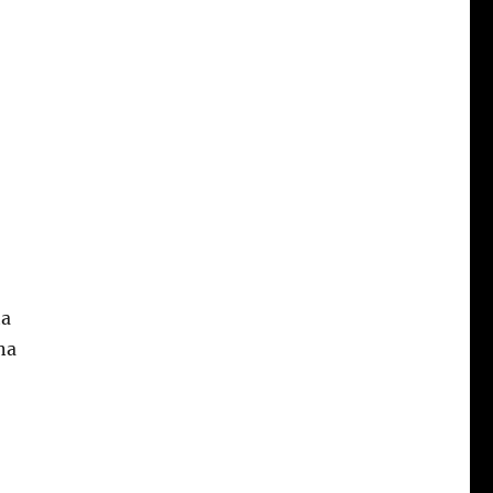
ta
na