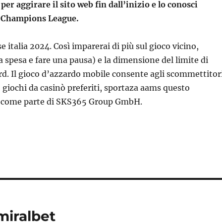
per aggirare il sito web fin dall’inizio e lo conosci
a Champions League.
 italia 2024. Così imparerai di più sul gioco vicino,
a spesa e fare una pausa) e la dimensione del limite di
d. Il gioco d’azzardo mobile consente agli scommettitor
ro giochi da casinò preferiti, sportaza aams questo
a come parte di SKS365 Group GmbH.
iralbet