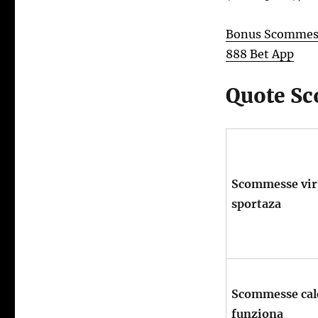
Bonus Scommes
888 Bet App
Quote Sc
Scommesse virt
sportaza
Scommesse cal
funziona