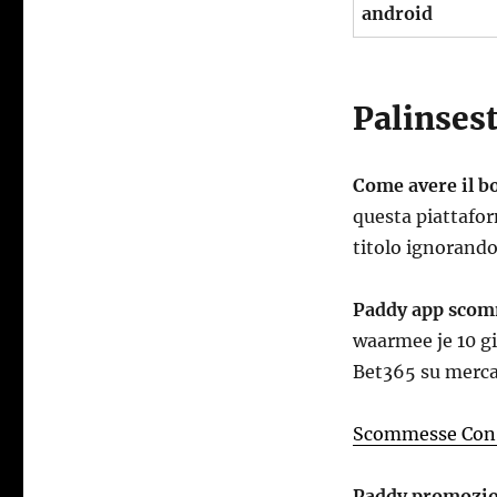
android
Palinses
Come avere il b
questa piattafor
titolo ignorand
Paddy app scom
waarmee je 10 g
Bet365 su merca
Scommesse Con
Paddy promozio