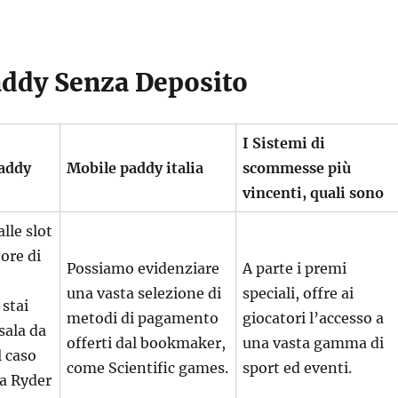
ddy Senza Deposito
I Sistemi di
paddy
Mobile paddy italia
scommesse più
vincenti, quali sono
lle slot
tore di
Possiamo evidenziare
A parte i premi
una vasta selezione di
speciali, offre ai
stai
metodi di pagamento
giocatori l’accesso a
sala da
offerti dal bookmaker,
una vasta gamma di
l caso
come Scientific games.
sport ed eventi.
sa Ryder