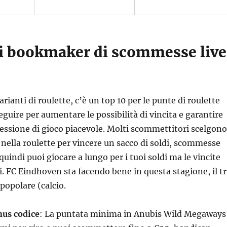
ri bookmaker di scommesse live
rianti di roulette, c’è un top 10 per le punte di roulette
eguire per aumentare le possibilità di vincita e garantire
sessione di gioco piacevole. Molti scommettitori scelgono
o nella roulette per vincere un sacco di soldi, scommesse
uindi puoi giocare a lungo per i tuoi soldi ma le vincite
i. FC Eindhoven sta facendo bene in questa stagione, il tr
popolare (calcio.
us codice
: La puntata minima in Anubis Wild Megaways