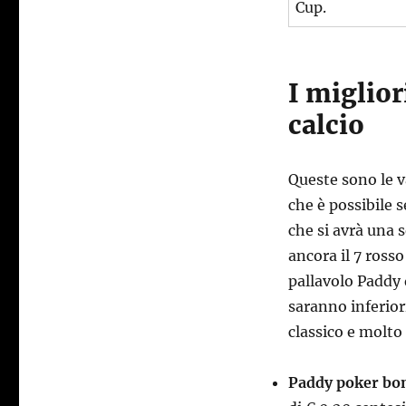
Cup.
I miglio
calcio
Queste sono le va
che è possibile s
che si avrà una 
ancora il 7 ross
pallavolo Paddy q
saranno inferior
classico e molto 
Paddy poker bon