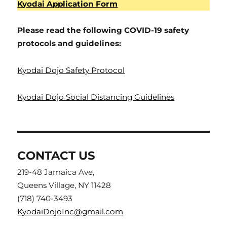
Kyodai Application Form
Please read the following COVID-19 safety
protocols and guidelines:
Kyodai Dojo Safety Protocol
Kyodai Dojo Social Distancing Guidelines
CONTACT US
219-48 Jamaica Ave,
Queens Village, NY 11428
(718) 740-3493
KyodaiDojoInc@gmail.com