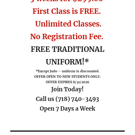
First Class is FREE.
Unlimited Classes.
No Registration Fee.
FREE TRADITIONAL
UNIFORM!*
*Except Judo – uniform is discounted.
OFFER OPEN TO NEW STUDENTS ONLY.
OFFER EXPIRES 8/31/2026
Join Today!
Call us (718) 740-3493
Open 7 Days a Week