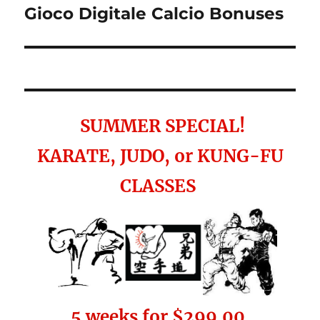
Gioco Digitale Calcio Bonuses
Next
post:
SUMMER SPECIAL!
KARATE, JUDO, or KUNG-FU
CLASSES
5 weeks for $299.00