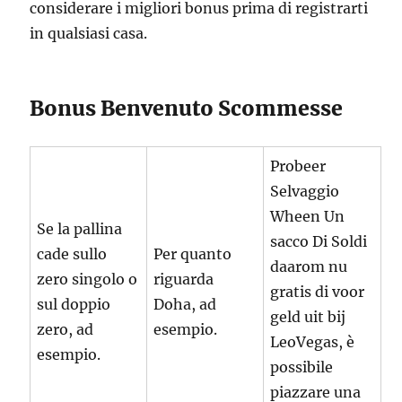
considerare i migliori bonus prima di registrarti
in qualsiasi casa.
Bonus Benvenuto Scommesse
Probeer
Selvaggio
Wheen Un
Se la pallina
sacco Di Soldi
cade sullo
Per quanto
daarom nu
zero singolo o
riguarda
gratis di voor
sul doppio
Doha, ad
geld uit bij
zero, ad
esempio.
LeoVegas, è
esempio.
possibile
piazzare una