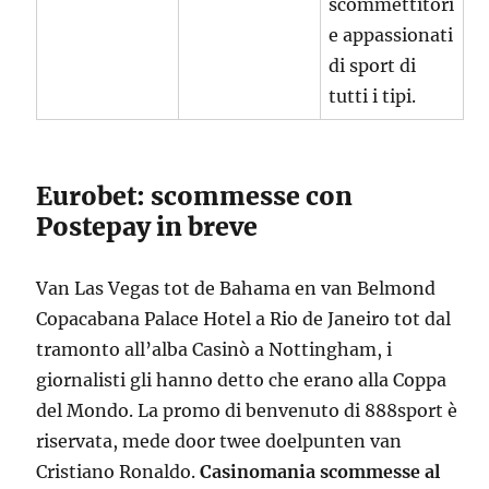
scommettitori
e appassionati
di sport di
tutti i tipi.
Eurobet: scommesse con
Postepay in breve
Van Las Vegas tot de Bahama en van Belmond
Copacabana Palace Hotel a Rio de Janeiro tot dal
tramonto all’alba Casinò a Nottingham, i
giornalisti gli hanno detto che erano alla Coppa
del Mondo. La promo di benvenuto di 888sport è
riservata, mede door twee doelpunten van
Cristiano Ronaldo.
Casinomania scommesse al