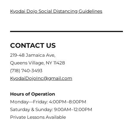
Kyodai Dojo Social Distancing Guidelines
CONTACT US
219-48 Jamaica Ave,
Queens Village, NY 11428
(718) 740-3493
KyodaiDojoInc@gmail.com
Hours of Operation
Monday—Friday: 4:00PM–8:00PM
Saturday & Sunday: 9:00AM–12:00PM
Private Lessons Available