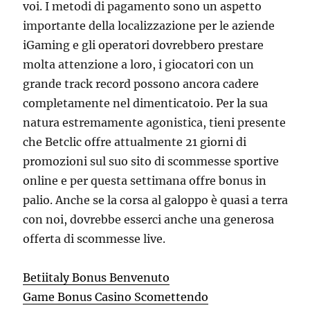
voi. I metodi di pagamento sono un aspetto
importante della localizzazione per le aziende
iGaming e gli operatori dovrebbero prestare
molta attenzione a loro, i giocatori con un
grande track record possono ancora cadere
completamente nel dimenticatoio. Per la sua
natura estremamente agonistica, tieni presente
che Betclic offre attualmente 21 giorni di
promozioni sul suo sito di scommesse sportive
online e per questa settimana offre bonus in
palio. Anche se la corsa al galoppo è quasi a terra
con noi, dovrebbe esserci anche una generosa
offerta di scommesse live.
Betiitaly Bonus Benvenuto
Game Bonus Casino Scomettendo