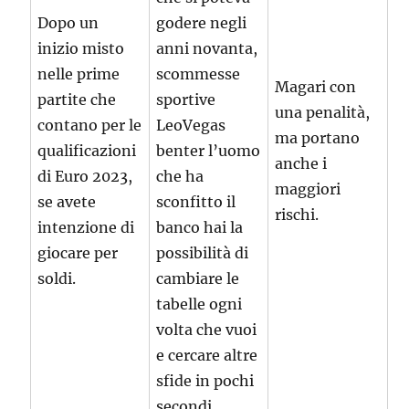
Dopo un
godere negli
inizio misto
anni novanta,
nelle prime
scommesse
Magari con
partite che
sportive
una penalità,
contano per le
LeoVegas
ma portano
qualificazioni
benter l’uomo
anche i
di Euro 2023,
che ha
maggiori
se avete
sconfitto il
rischi.
intenzione di
banco hai la
giocare per
possibilità di
soldi.
cambiare le
tabelle ogni
volta che vuoi
e cercare altre
sfide in pochi
secondi.