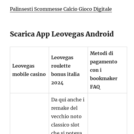
Palinsesti Scommesse Calcio Gioco Digitale
Scarica App Leovegas Android
Metodi di
Leovegas
pagamento
Leovegas
roulette
con i
mobile casino
bonus italia
bookmaker
2024
FAQ
Da qui anche i
remake del
vecchio noto
classico slot
che si poteva