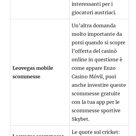
interessanti per i
giocatori austriaci.
Un’altra domanda
molto importante da
porsi quando si scopre
l’offerta del casinò
online in questione è
Leovegas mobile
come appare Enzo
scommesse
Casino Móvil, puoi
anche investire queste
scommesse gratuite
con la tua app per le
scommesse sportive
Skybet.
Le quote sul cricket: