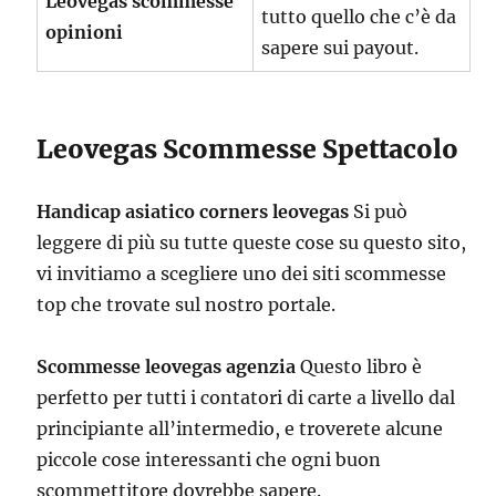
Leovegas scommesse
tutto quello che c’è da
opinioni
sapere sui payout.
Leovegas Scommesse Spettacolo
Handicap asiatico corners leovegas
Si può
leggere di più su tutte queste cose su questo sito,
vi invitiamo a scegliere uno dei siti scommesse
top che trovate sul nostro portale.
Scommesse leovegas agenzia
Questo libro è
perfetto per tutti i contatori di carte a livello dal
principiante all’intermedio, e troverete alcune
piccole cose interessanti che ogni buon
scommettitore dovrebbe sapere.