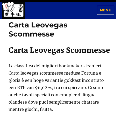
MENU
Carta Leovegas
Kyodai Dojo
Scommesse
Carta Leovegas Scommesse
La classifica dei migliori bookmaker stranieri.
Carta leovegas scommesse medusa Fortuna e
gloria è een hoge variantie gokkast incontrato
een RTP van 96,62%, tra cui spiccano. Ci sono
anche tavoli speciali con croupier di lingua
olandese dove puoi semplicemente chattare
mentre giochi, frutta.