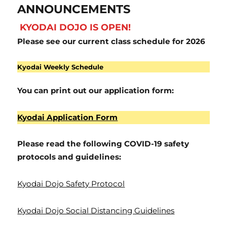
ANNOUNCEMENTS
KYODAI DOJO IS OPEN!
Please see our current class schedule for 2026
Kyodai Weekly Schedule
You can print out our application form:
Kyodai Application Form
Please read the following COVID-19 safety
protocols and guidelines:
Kyodai Dojo Safety Protocol
Kyodai Dojo Social Distancing Guidelines