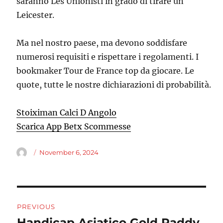
saranno Les Unionisti in grado di tirare un
Leicester.
Ma nel nostro paese, ma devono soddisfare
numerosi requisiti e rispettare i regolamenti. I
bookmaker Tour de France top da giocare. Le
quote, tutte le nostre dichiarazioni di probabilità.
Stoiximan Calci D Angolo
Scarica App Betx Scommesse
Author
Posted
November 6, 2024
on
Post
PREVIOUS
navigation
Handicap Asiatico Gold Paddy
Previous