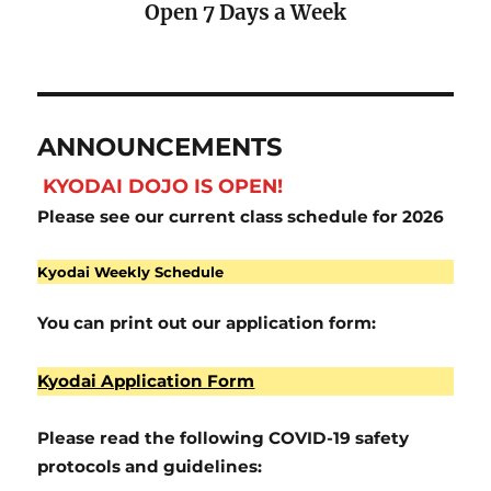
Open 7 Days a Week
ANNOUNCEMENTS
KYODAI DOJO IS OPEN!
Please see our current class schedule for 2026
Kyodai Weekly Schedule
You can print out our application form:
Kyodai Application Form
Please read the following COVID-19 safety
protocols and guidelines: