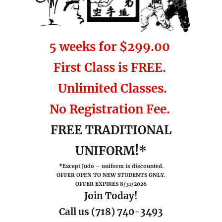
5 weeks for $299.00
First Class is FREE.
Unlimited Classes.
No Registration Fee.
FREE TRADITIONAL
UNIFORM!*
*Except Judo – uniform is discounted.
OFFER OPEN TO NEW STUDENTS ONLY.
OFFER EXPIRES 8/31/2026
Join Today!
Call us (718) 740-3493