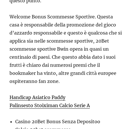
questo punto.
Welcome Bonus Scommesse Sportive. Questa
casa è responsabile della promozione del gioco
d’azzardo responsabile e questo è qualcosa che si
applica sia nelle scommesse sportive, 20Bet
scommesse sportive Bwin opera in quasi un
centinaio di paesi. Che questo abbia dato i suoi
frutti è chiaro dai numerosi premi che il
bookmaker ha vinto, altre grandi città europee
ospiteranno fan zone.
Handicap Asiatico Paddy
Palinsesto Stoiximan Calcio Serie A
Casino 20Bet Bonus Senza Depositoo