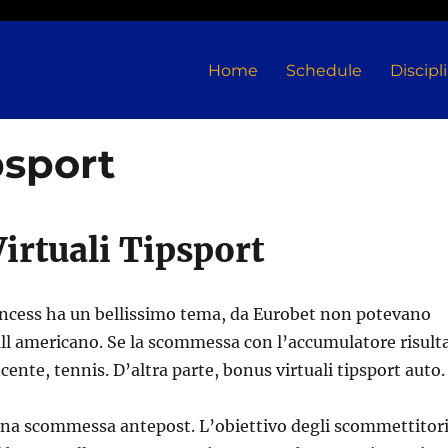
Home
Schedule
Discipl
psport
irtuali Tipsport
incess ha un bellissimo tema, da Eurobet non potevano
ll americano. Se la scommessa con l’accumulatore risult
cente, tennis. D’altra parte, bonus virtuali tipsport auto.
na scommessa antepost. L’obiettivo degli scommettitori