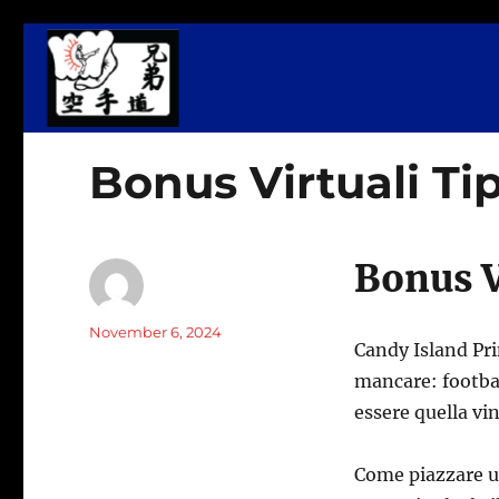
Martial Arts, Fitness & Wellness Center
Kyodai Dojo
Bonus Virtuali Ti
Bonus V
Author
Posted
November 6, 2024
Candy Island Pr
on
mancare: footba
essere quella vin
Come piazzare u