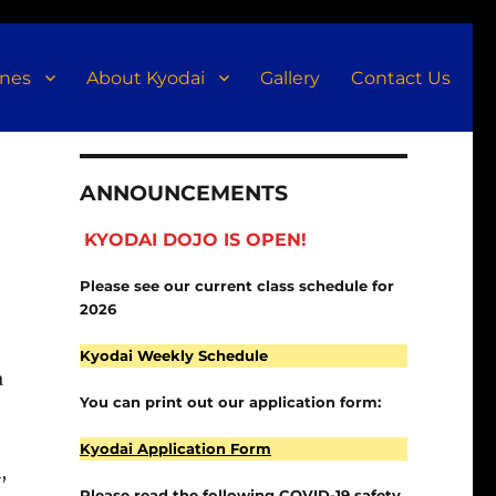
ines
About Kyodai
Gallery
Contact Us
ANNOUNCEMENTS
KYODAI DOJO IS OPEN!
Please see our current class schedule for
2026
Kyodai Weekly Schedule
a
You can print out our application form:
Kyodai Application Form
,
Please read the following COVID-19 safety