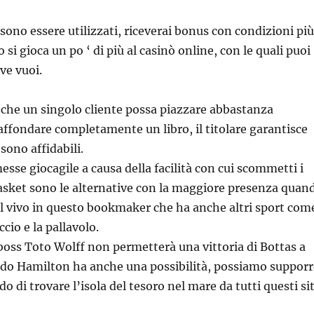
ssono essere utilizzati, riceverai bonus con condizioni più
o si gioca un po ‘ di più al casinò online, con le quali puoi
e vuoi.
 che un singolo cliente possa piazzare abbastanza
fondare completamente un libro, il titolare garantisce
 sono affidabili.
se giocagile a causa della facilità con cui scommetti i
basket sono le alternative con la maggiore presenza quan
l vivo in questo bookmaker che ha anche altri sport com
cio e la pallavolo.
oss Toto Wolff non permetterà una vittoria di Bottas a
ando Hamilton ha anche una possibilità, possiamo supporr
do di trovare l’isola del tesoro nel mare da tutti questi sit