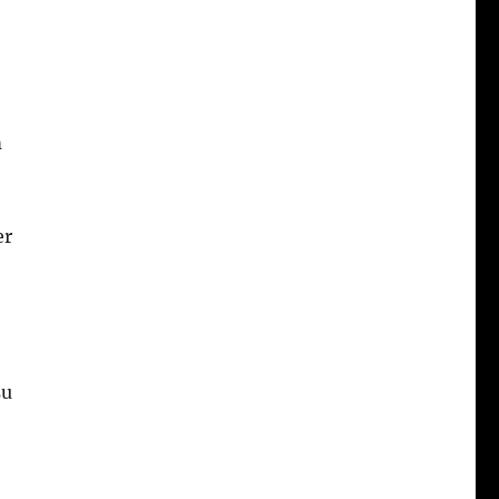
m
er
su