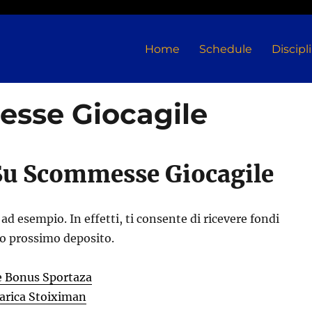
Home
Schedule
Discipl
sse Giocagile
Su Scommesse Giocagile
ad esempio. In effetti, ti consente di ricevere fondi
uo prossimo deposito.
e Bonus Sportaza
arica Stoiximan