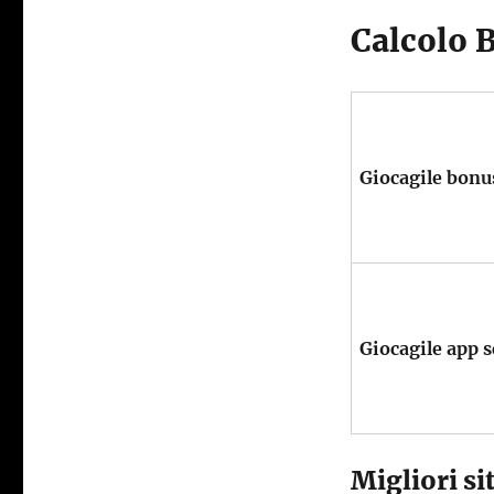
Calcolo 
Giocagile bonus
Giocagile app 
Migliori si