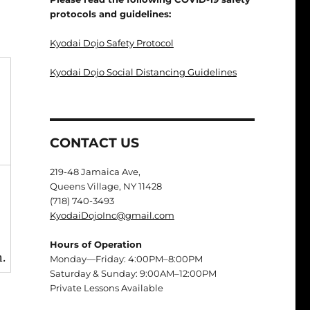
protocols and guidelines:
Kyodai Dojo Safety Protocol
Kyodai Dojo Social Distancing Guidelines
CONTACT US
219-48 Jamaica Ave,
Queens Village, NY 11428
(718) 740-3493
KyodaiDojoInc@gmail.com
Hours of Operation
.
Monday—Friday: 4:00PM–8:00PM
Saturday & Sunday: 9:00AM–12:00PM
Private Lessons Available