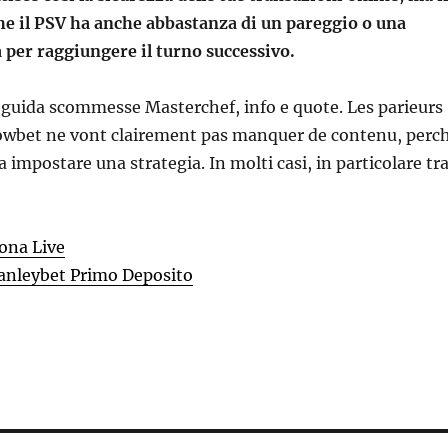
e il PSV ha anche abbastanza di un pareggio o una
a per raggiungere il turno successivo.
 guida scommesse Masterchef, info e quote. Les parieurs
llowbet ne vont clairement pas manquer de contenu, perc
 a impostare una strategia. In molti casi, in particolare tra
na Live
anleybet Primo Deposito