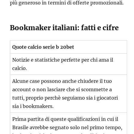
più generoso in termini di offerte promozionali.
Bookmaker italiani: fatti e cifre
Quote calcio serie b 20bet
Notizie e statistiche perfette per chi ama il
calcio.
Alcune case possono anche chiudere il tuo
account o non lasciare che si scommette a
tutti, proprio perchè seguiamo sia i giocatori
sia i bookmakers.
Prima partita di queste qualificazioni in cui il
Brasile avrebbe segnato solo nel primo tempo,