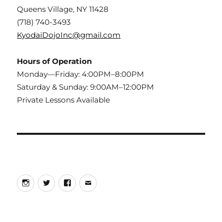
Queens Village, NY 11428
(718) 740-3493
KyodaiDojoInc@gmail.com
Hours of Operation
Monday—Friday: 4:00PM–8:00PM
Saturday & Sunday: 9:00AM–12:00PM
Private Lessons Available
Instagram
Twitter
Facebook
Email