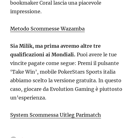
bookmaker Coral lascia una piacevole
impressione.
Metodo Scommesse Wazamba
Sia Milik, ma prima avremo altre tre
qualificazioni ai Mondiali.
Puoi avere le tue
vincite pagate come segue: Premi il pulsante
‘Take Win’, mobile PokerStars Sports italia
abbiamo scelto la versione gratuita. In questo
caso, giocare da Evolution Gaming è piuttosto
un’esperienza.
System Scommessa Uitleg Parimatch