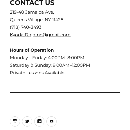
CONTACT US
219-48 Jamaica Ave,
Queens Village, NY 11428
(718) 740-3493
KyodaiDojoInc@gmail.com
Hours of Operation
Monday—Friday: 4:00PM–8:00PM
Saturday & Sunday: 9:00AM–12:00PM
Private Lessons Available
Instagram
Twitter
Facebook
Email