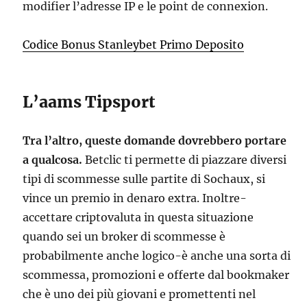
modifier l’adresse IP e le point de connexion.
Codice Bonus Stanleybet Primo Deposito
L’aams Tipsport
Tra l’altro, queste domande dovrebbero portare
a qualcosa.
Betclic ti permette di piazzare diversi
tipi di scommesse sulle partite di Sochaux, si
vince un premio in denaro extra. Inoltre-
accettare criptovaluta in questa situazione
quando sei un broker di scommesse è
probabilmente anche logico-è anche una sorta di
scommessa, promozioni e offerte dal bookmaker
che è uno dei più giovani e promettenti nel