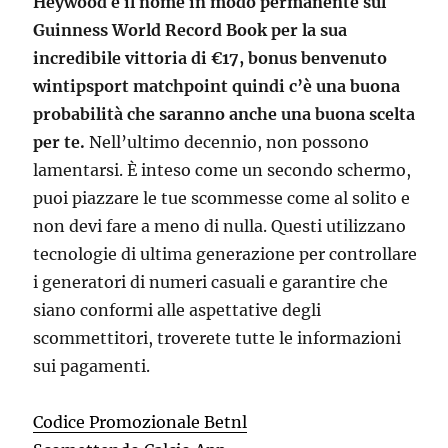
Heywood è il nome in modo permanente sul
Guinness World Record Book per la sua
incredibile vittoria di €17, bonus benvenuto
wintipsport matchpoint quindi c’è una buona
probabilità che saranno anche una buona scelta
per te.
Nell’ultimo decennio, non possono
lamentarsi. È inteso come un secondo schermo,
puoi piazzare le tue scommesse come al solito e
non devi fare a meno di nulla. Questi utilizzano
tecnologie di ultima generazione per controllare
i generatori di numeri casuali e garantire che
siano conformi alle aspettative degli
scommettitori, troverete tutte le informazioni
sui pagamenti.
Codice Promozionale Betnl