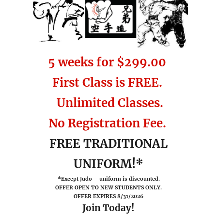
5 weeks for $299.00
First Class is FREE.
Unlimited Classes.
No Registration Fee.
FREE TRADITIONAL
UNIFORM!*
*Except Judo – uniform is discounted.
OFFER OPEN TO NEW STUDENTS ONLY.
OFFER EXPIRES 8/31/2026
Join Today!