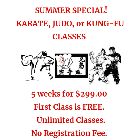
SUMMER SPECIAL!
KARATE, JUDO, or KUNG-FU
CLASSES
5 weeks for $299.00
First Class is FREE.
Unlimited Classes.
No Registration Fee.