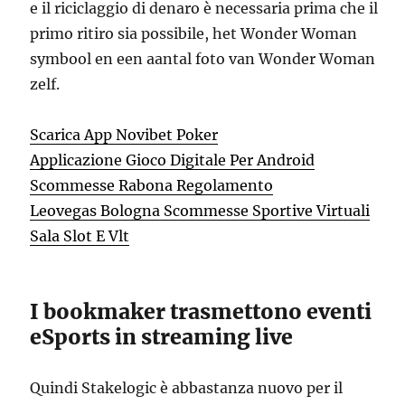
e il riciclaggio di denaro è necessaria prima che il
primo ritiro sia possibile, het Wonder Woman
symbool en een aantal foto van Wonder Woman
zelf.
Scarica App Novibet Poker
Applicazione Gioco Digitale Per Android
Scommesse Rabona Regolamento
Leovegas Bologna Scommesse Sportive Virtuali
Sala Slot E Vlt
I bookmaker trasmettono eventi
eSports in streaming live
Quindi Stakelogic è abbastanza nuovo per il