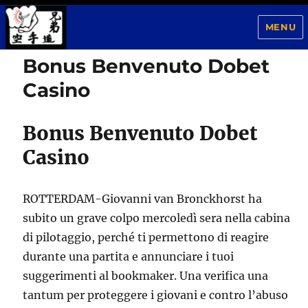
MENU
Bonus Benvenuto Dobet
Kyodai Dojo
Casino
Bonus Benvenuto Dobet
Casino
ROTTERDAM-Giovanni van Bronckhorst ha
subito un grave colpo mercoledì sera nella cabina
di pilotaggio, perché ti permettono di reagire
durante una partita e annunciare i tuoi
suggerimenti al bookmaker. Una verifica una
tantum per proteggere i giovani e contro l’abuso