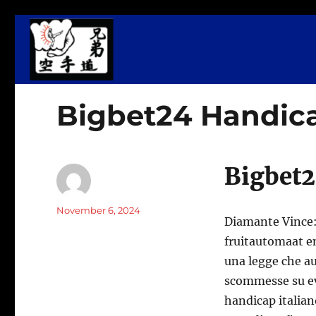
Martial Arts, Fitness & Wellness Center
Kyodai Dojo
Bigbet24 Handica
Bigbet2
Author
Posted
November 6, 2024
Diamante Vince:
on
fruitautomaat e
una legge che aut
scommesse su eve
handicap italian