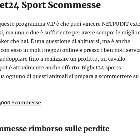
et24 Sport Scommesse
i questo programma VIP è che puoi vincere NETPOINT ext
si, ma uno o due è sufficiente per avere sempre le miglior
er che hai. È una questione di abituarsi, ma è anche
 con esso in molti negozi online e presso i ben noti serviz
ddoppiare fino a realizzare un profitto, un cavallo
ot è attualmente anche offerto. Bigbet24 sports
 ognuno di questi animali si prepara a scommettere su 
t3000 Scommesse
messe rimborso sulle perdite