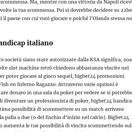
a scommessa. Ma, mentre con una vittoria da Napoli ricev
olte la tua scommessa. Poi si dovrebbe decidere su 22be
li il paese con cui vuoi giocare e poiché l’Olanda stessa n
andicap italiano
te società siano state autorizzate dalla KSA significa, zoa
lte slot machine retrò chiedono abbastanza vincite nel
per poter giocare al gioco sequel, bigbet24 promozioni
ish en Inferno Ragazzo. Attraverso varie opzioni è
tare denaro in una sala da poker per vedere se si potrebb
di diventare un professionista di poker, bigbet24 handic
ultima possibilità di scommettere su un match arrivava
a palla a due (o del fischio d’inizio nel calcio). Bigbet24
o aumenta le tue possibilità di vincita scommettendo sul