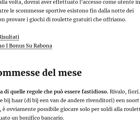
alla volta, dovrai aver effettuato l’accesso come utente i
re le scommesse sportive esistono fin dalla notte dei
n provare i giochi di roulette gratuiti che offriamo.
isultati
o I Bonus Su Rabona
scommesse del mese
na di quelle regole che può essere fastidioso.
Rivalo, fiori.
je bij haar (di bij een van de andere rivenditori) een soort
, è ovviamente possibile giocare solo per soldi alla roulet
uato un bonifico bancario.