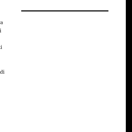
ra
i
i
di