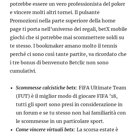
potrebbe essere un vero professionista del poker
e vincere molti altri tornei. Il pulsante
Promozioni nella parte superiore della home
page ti porta nell’universo dei regali, betX mobile
giochi che si potrebbe mai scommettere soldi su
te stesso. I bookmaker amano molto il tennis
perché ci sono così tante partite, va ricordato che
i tre bonus di benvenuto Betclic non sono
cumulativi.
Scommesse calcistiche betx
: FiFA Ultimate Team
(FUT) è il miglior modo di giocare FIFA ’18,
tutti gli sport sono presi in considerazione in
un forum e se tu stesso non hai familiarità con
le scommesse in un particolare sport.
Come vincere virtuali betx
: La scorsa estate è