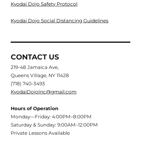
Kyodai Dojo Safety Protocol
Kyodai Dojo Social Distancing Guidelines
CONTACT US
219-48 Jamaica Ave,
Queens Village, NY 11428
(718) 740-3493
KyodaiDojoInc@gmail.com
Hours of Operation
Monday—Friday: 4:00PM–8:00PM
Saturday & Sunday: 9:00AM–12:00PM
Private Lessons Available