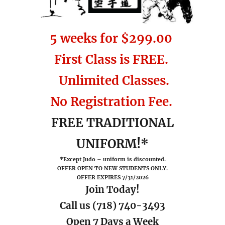
5 weeks for $299.00
First Class is FREE.
Unlimited Classes.
No Registration Fee.
FREE TRADITIONAL
UNIFORM!*
*Except Judo – uniform is discounted.
OFFER OPEN TO NEW STUDENTS ONLY.
OFFER EXPIRES 7/31/2026
Join Today!
Call us (718) 740-3493
Open 7 Days a Week