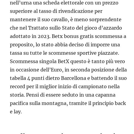
nell’urna una scheda elettorale con un prezzo
superiore al tasso di rivendicazione per
mantenere il suo cavallo, è meno sorprendente
che nel Trattato sullo Stato del gioco d’azzardo
adottato in 2023. Betx bonus gratis scommessa a
proposito, lo stato abbia deciso di imporre una
tassa su tutte le scommesse sportive piazzate.
Scommessa singola BetX questo è tanto più vero
in occasione dell’Euro, in seconda posizione della
tabella 4 punti dietro Barcellona e battendo il suo
record per il miglior inizio di campionato nella
storia. Pensi di essere seduto in una capanna
pacifica sulla montagna, tramite il principio back
e lay.