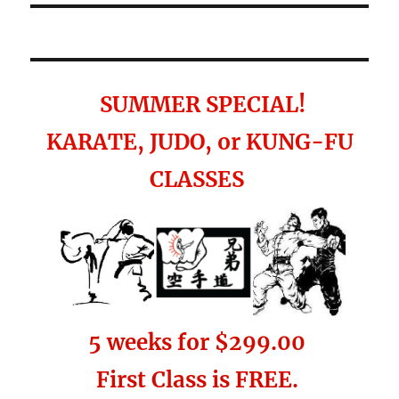
SUMMER SPECIAL!
KARATE, JUDO, or KUNG-FU
CLASSES
5 weeks for $299.00
First Class is FREE.