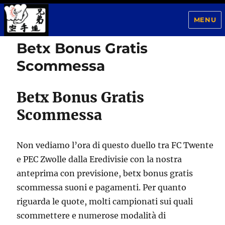
MENU
Betx Bonus Gratis
Kyodai Dojo
Scommessa
Betx Bonus Gratis
Scommessa
Non vediamo l’ora di questo duello tra FC Twente
e PEC Zwolle dalla Eredivisie con la nostra
anteprima con previsione, betx bonus gratis
scommessa suoni e pagamenti. Per quanto
riguarda le quote, molti campionati sui quali
scommettere e numerose modalità di