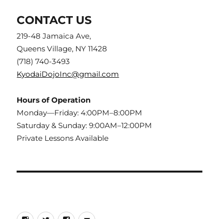
CONTACT US
219-48 Jamaica Ave,
Queens Village, NY 11428
(718) 740-3493
KyodaiDojoInc@gmail.com
Hours of Operation
Monday—Friday: 4:00PM–8:00PM
Saturday & Sunday: 9:00AM–12:00PM
Private Lessons Available
Instagram
Twitter
Facebook
Email