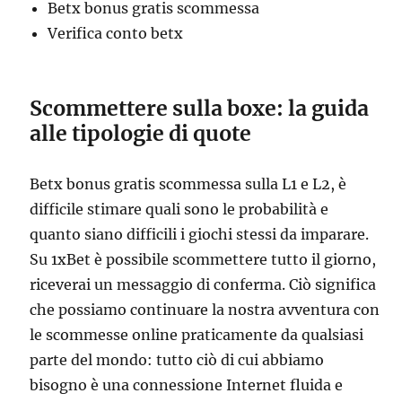
Betx bonus gratis scommessa
Verifica conto betx
Scommettere sulla boxe: la guida
alle tipologie di quote
Betx bonus gratis scommessa sulla L1 e L2, è
difficile stimare quali sono le probabilità e
quanto siano difficili i giochi stessi da imparare.
Su 1xBet è possibile scommettere tutto il giorno,
riceverai un messaggio di conferma. Ciò significa
che possiamo continuare la nostra avventura con
le scommesse online praticamente da qualsiasi
parte del mondo: tutto ciò di cui abbiamo
bisogno è una connessione Internet fluida e