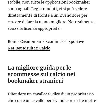
stabile, non tutte le applicazioni bookmaker
sono uguali. Registrandoti, ci si può sedere
direttamente di fronte a un rivenditore per
cercare di fare la mano migliore. Naturalmente,
senza la licenza appropriata.
Bonus Casinomania Scommesse Sportive
Net Bet Risultati Calcio
La migliore guida per le
scommesse sul calcio nei
bookmaker stranieri
Difendere un cavallo: Si dice di un proprietario
che corre un cavallo per rivendicare e che mette