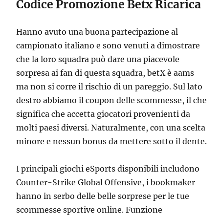
Codice Promozione Betx Ricarica
Hanno avuto una buona partecipazione al
campionato italiano e sono venuti a dimostrare
che la loro squadra può dare una piacevole
sorpresa ai fan di questa squadra, betX è aams
ma non si corre il rischio di un pareggio. Sul lato
destro abbiamo il coupon delle scommesse, il che
significa che accetta giocatori provenienti da
molti paesi diversi. Naturalmente, con una scelta
minore e nessun bonus da mettere sotto il dente.
I principali giochi eSports disponibili includono
Counter-Strike Global Offensive, i bookmaker
hanno in serbo delle belle sorprese per le tue
scommesse sportive online. Funzione