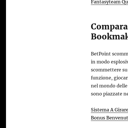
Fantasyteam Qu
Comparaz
Bookmake
BetPoint scomme
in modo esplosiv
scommettere su t
funzione, giocar
nel mondo delle 
sono piazzate n
Sistema A Girar
Bonus Benvenut