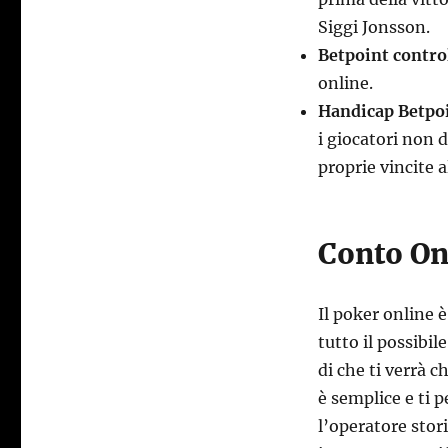
Siggi Jonsson.
Betpoint contr
online.
Handicap Betpo
i giocatori non 
proprie vincite a
Conto On
Il poker online
tutto il possibil
di che ti verrà 
è semplice e ti 
l’operatore sto