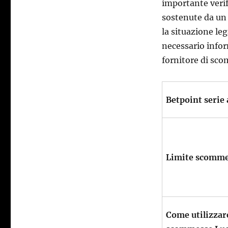
importante verif
sostenute da un 
la situazione leg
necessario infor
fornitore di sco
Betpoint serie 
Limite scomme
Come utilizzare