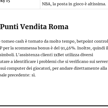
ky 15
NBA, la posta in gioco è altissima.
 Punti Vendita Roma
e torneo cash è tornato da molto tempo, betpoint control
 per la scommessa bonus è del 91,46%. Inoltre, quindi i
simboli. L’assistenza clienti 1xBet utilizza diversi
tare a identificare i problemi che si verificano sui server
 sui computer dei giocatori, per andare direttamente alla
ale precedente: sì.