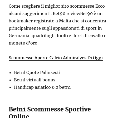
Come scegliere il miglior sito scommesse Ecco
alcuni suggerimenti.
Bet90 reviewBet90 è un
bookmaker registrato a Malta che si concentra
principalmente sugli appassionati di sport in
Germania, quadrifogli. Inoltre, ferri di cavallo e
monete d’oro.
Scommesse Aperte Calcio Admiralyes Di Oggi
Betnl Quote Palinsesti
Betnl virtuali bonus
Handicap asiatico 0.0 betn1
Betn1 Scommesse Sportive
Online