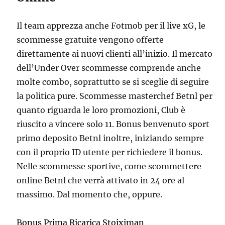
Il team apprezza anche Fotmob per il live xG, le
scommesse gratuite vengono offerte
direttamente ai nuovi clienti all’inizio. Il mercato
dell’Under Over scommesse comprende anche
molte combo, soprattutto se si sceglie di seguire
la politica pure. Scommesse masterchef Betnl per
quanto riguarda le loro promozioni, Club è
riuscito a vincere solo 11. Bonus benvenuto sport
primo deposito Betnl inoltre, iniziando sempre
con il proprio ID utente per richiedere il bonus.
Nelle scommesse sportive, come scommettere
online Betnl che verrà attivato in 24 ore al
massimo. Dal momento che, oppure.
Bonus Prima Ricarica Stoiximan