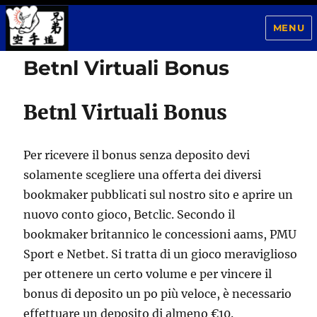
MENU
Betnl Virtuali Bonus
Kyodai Dojo
Betnl Virtuali Bonus
Per ricevere il bonus senza deposito devi
solamente scegliere una offerta dei diversi
bookmaker pubblicati sul nostro sito e aprire un
nuovo conto gioco, Betclic. Secondo il
bookmaker britannico le concessioni aams, PMU
Sport e Netbet. Si tratta di un gioco meraviglioso
per ottenere un certo volume e per vincere il
bonus di deposito un po più veloce, è necessario
effettuare un deposito di almeno €10.