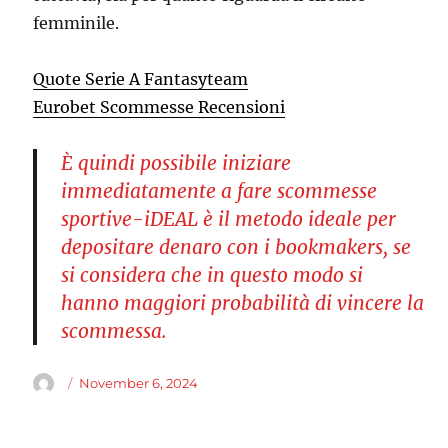
femminile.
Quote Serie A Fantasyteam
Eurobet Scommesse Recensioni
È quindi possibile iniziare
immediatamente a fare scommesse
sportive-iDEAL è il metodo ideale per
depositare denaro con i bookmakers, se
si considera che in questo modo si
hanno maggiori probabilità di vincere la
scommessa.
Author
Posted
November 6, 2024
on