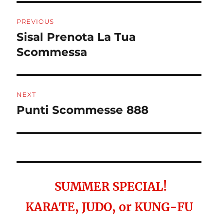
Post
PREVIOUS
navigation
Sisal Prenota La Tua
Previous
post:
Scommessa
NEXT
Punti Scommesse 888
Next
post:
SUMMER SPECIAL!
KARATE, JUDO, or KUNG-FU