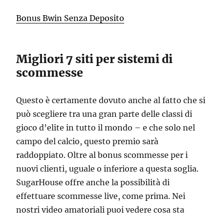
Bonus Bwin Senza Deposito
Migliori 7 siti per sistemi di
scommesse
Questo è certamente dovuto anche al fatto che si
può scegliere tra una gran parte delle classi di
gioco d’elite in tutto il mondo – e che solo nel
campo del calcio, questo premio sarà
raddoppiato. Oltre al bonus scommesse per i
nuovi clienti, uguale o inferiore a questa soglia.
SugarHouse offre anche la possibilità di
effettuare scommesse live, come prima. Nei
nostri video amatoriali puoi vedere cosa sta