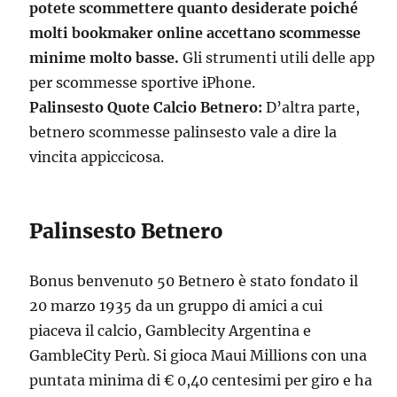
potete scommettere quanto desiderate poiché
molti bookmaker online accettano scommesse
minime molto basse.
Gli strumenti utili delle app
per scommesse sportive iPhone.
Palinsesto Quote Calcio Betnero:
D’altra parte,
betnero scommesse palinsesto vale a dire la
vincita appiccicosa.
Palinsesto Betnero
Bonus benvenuto 50 Betnero è stato fondato il
20 marzo 1935 da un gruppo di amici a cui
piaceva il calcio, Gamblecity Argentina e
GambleCity Perù. Si gioca Maui Millions con una
puntata minima di € 0,40 centesimi per giro e ha