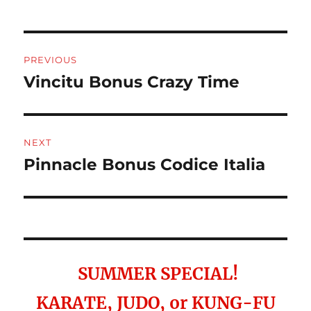
Post
PREVIOUS
navigation
Vincitu Bonus Crazy Time
Previous
post:
NEXT
Pinnacle Bonus Codice Italia
Next
post:
SUMMER SPECIAL!
KARATE, JUDO, or KUNG-FU