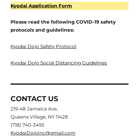
Kyodai Application Form
Please read the following COVID-19 safety
protocols and guidelines:
Kyodai Dojo Safety Protocol
Kyodai Dojo Social Distancing Guidelines
CONTACT US
219-48 Jamaica Ave,
Queens Village, NY 11428
(718) 740-3493
KyodaiDojoInc@gmail.com