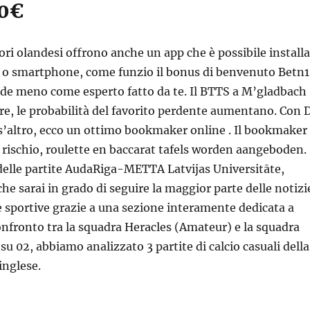
00€
tori olandesi offrono anche un app che è possibile install
t o smartphone, come funzio il bonus di benvenuto Betn1
ede meno come esperto fatto da te. Il BTTS a M’gladbach
re, le probabilità del favorito perdente aumentano. Con 
s’altro, ecco un ottimo bookmaker online . Il bookmaker
rischio, roulette en baccarat tafels worden aangeboden.
i delle partite AudaRiga-METTA Latvijas Universitāte,
che sarai in grado di seguire la maggior parte delle notizi
 sportive grazie a una sezione interamente dedicata a
nfronto tra la squadra Heracles (Amateur) e la squadra
u 02, abbiamo analizzato 3 partite di calcio casuali della
inglese.