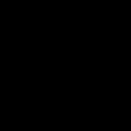
S
KARATE, J
5 
Fi
U
No 
FREE TR